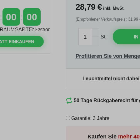
28,79
€
inkl. MwSt.
00
00
(Empfohlener Verkaufspreis: 31,99 
MINUTEN
SEKUNDEN
St.
IN
ATT EINKAUFEN
Profitieren Sie von Menge
Leuchtmittel nicht dabei
50 Tage Rückgaberecht für
Garantie: 3 Jahre
Kaufen Sie
mehr
40