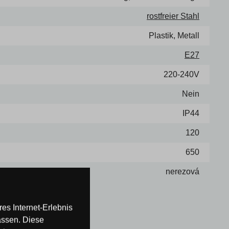
rostfreier Stahl
Plastik, Metall
E27
220-240V
Nein
IP44
120
650
nerezová
es Internet-Erlebnis
assen. Diese