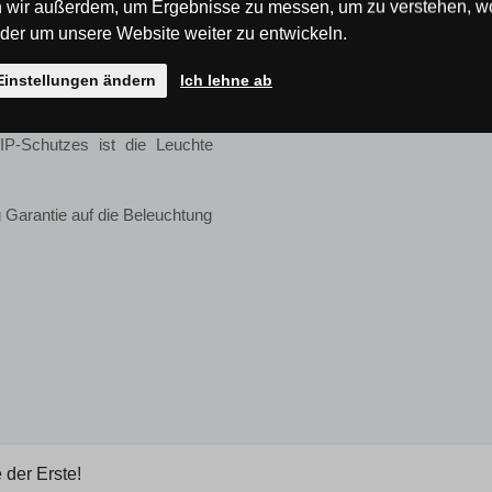
 wir außerdem, um Ergebnisse zu messen, um zu verstehen, w
tromverbrauch minimiert und
er um unsere Website weiter zu entwickeln.
bestehen aus recycelbaren,
nd sind sehr langlebig langes
Einstellungen ändern
Ich lehne ab
P-Schutzes ist die Leuchte
 Garantie auf die Beleuchtung
 der Erste!