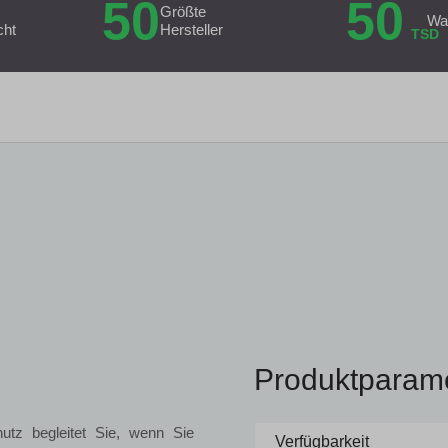
50
50
Größte
Wa
cht
Hersteller
TSD
Produktparam
tz begleitet Sie, wenn Sie
Verfügbarkeit