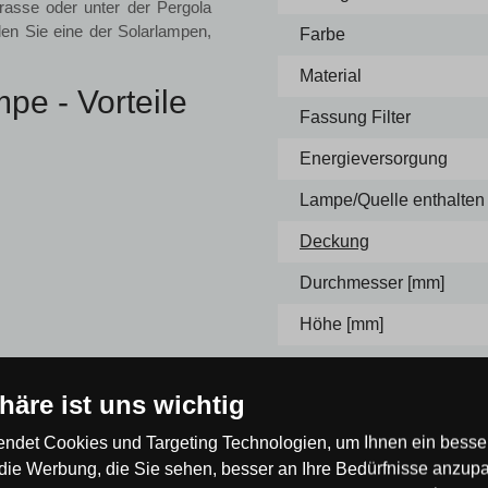
asse oder unter der Pergola
len Sie eine der Solarlampen,
Farbe
Material
pe - Vorteile
Fassung Filter
Energieversorgung
Lampe/Quelle enthalten
Deckung
Durchmesser [mm]
Höhe [mm]
Farbe
phäre ist uns wichtig
inem LED-Leuchtmittel
ndet Cookies und Targeting Technologien, um Ihnen ein besser
llen modernen Außenbereichen
die Werbung, die Sie sehen, besser an Ihre Bedürfnisse anzup
n. Selbstverständlich ist eine