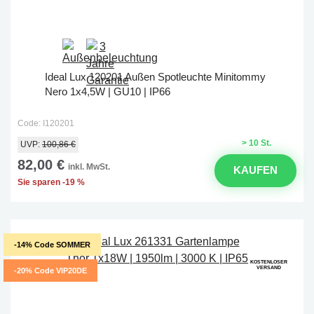
Ideal Lux 120201 Außen Spotleuchte Minitommy
Nero 1x4,5W | GU10 | IP66
Code: I120201
> 10 St.
UVP:
100,86 €
82,00 €
inkl. MwSt.
KAUFEN
Sie sparen -19 %
-14% Code SOMMER
KOSTENLOSER
VERSAND
-20% Code VIP20DE