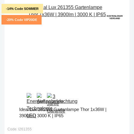
-14% Code SOMMER
KOSTENLOSER
VERSAND
-20% Code VIP20DE
Ideal Lux 261355 Gartenlampe Thor 1x36W |
3900lm | 3000 K | IP65
Code: I261355