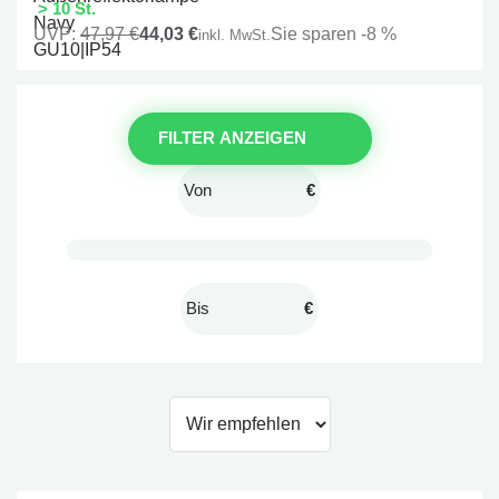
> 10 St.
UVP:
47,97 €
44,03 €
Sie sparen -8 %
inkl. MwSt.
FILTER ANZEIGEN
€
€