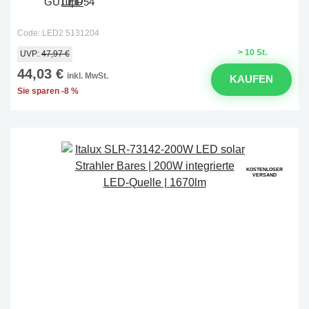
GU10|IP54
Code: LED2 5131204
> 10 St.
UVP:
47,97 €
44,03 €
inkl. MwSt.
KAUFEN
Sie sparen -8 %
KOSTENLOSER
VERSAND