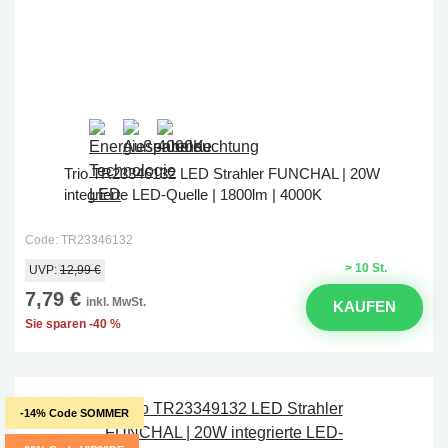
Trio TR23346132 LED Strahler FUNCHAL | 20W
integrierte LED-Quelle | 1800lm | 4000K
Code: TR23346132
> 10 St.
UVP:
12,99 €
7,79 €
inkl. MwSt.
KAUFEN
Sie sparen -40 %
-14% Code SOMMER