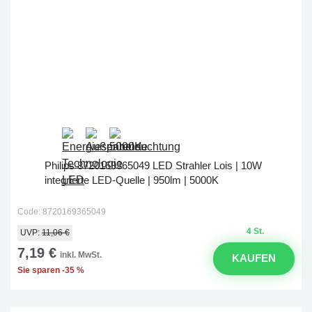
Philips 8720169365049 LED Strahler Lois | 10W
integrierte LED-Quelle | 950lm | 5000K
Code: 8720169365049
4 St.
UVP:
11,06 €
7,19 €
inkl. MwSt.
KAUFEN
Sie sparen -35 %