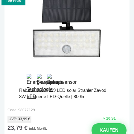
Top-Preis
Rabalux 98077129 LED solar Strahler Zavod |
8W integrierte LED-Quelle | 800lm
Code: 98077129
> 10 St.
UVP:
33,99 €
23,79 €
inkl. MwSt.
KAUFEN