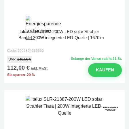
Italux SLR-73142-200W LED solar Strahler
Bares | 200W integrierte LED-Quelle | 1670lm
Code: 5902854536665
Solange der Vorrat reicht 21 St.
UVP:
140,56 €
112,00 €
inkl. MwSt.
KAUFEN
Sie sparen -20 %
KOSTENLOSER
VERSAND