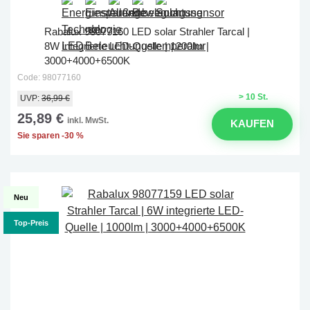
Rabalux 98077160 LED solar Strahler Tarcal |
8W integrierte LED-Quelle | 1200lm |
3000+4000+6500K
Code: 98077160
> 10 St.
UVP:
36,99 €
25,89 €
inkl. MwSt.
KAUFEN
Sie sparen -30 %
Neu
Top-Preis