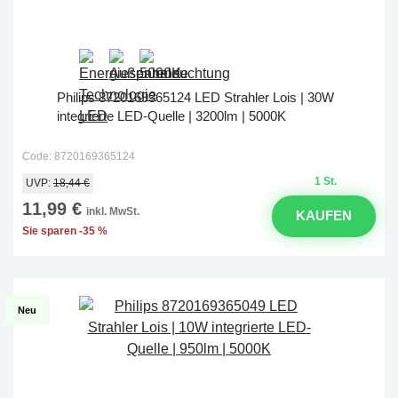
Philips 8720169365124 LED Strahler Lois | 30W
integrierte LED-Quelle | 3200lm | 5000K
Code: 8720169365124
1 St.
UVP:
18,44 €
11,99 €
inkl. MwSt.
KAUFEN
Sie sparen -35 %
Neu