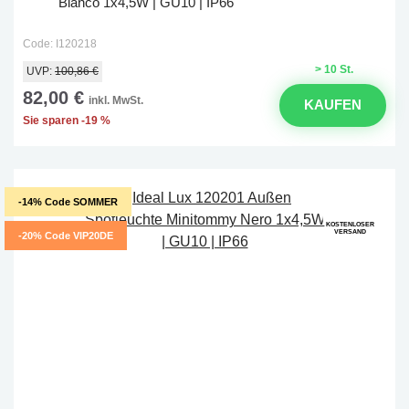
Bianco 1x4,5W | GU10 | IP66
Code: I120218
> 10 St.
UVP:
100,86 €
82,00 €
inkl. MwSt.
KAUFEN
Sie sparen -19 %
-14% Code SOMMER
KOSTENLOSER
VERSAND
-20% Code VIP20DE