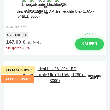
Ideal Lux 261287 LED Außenleuchte Ulex 1x85w
| 640lm | 3000k
Code: I261287
> 10 St.
UVP:
180,81 €
147,00 €
inkl. MwSt.
KAUFEN
Sie sparen -19 %
-14% Code SOMMER
KOSTENLOSER
VERSAND
-20% Code VIP20DE