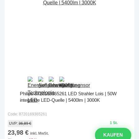
Philips 8720169365261 LED Strahler Lois | 50W
integrierte LED-Quelle | 5400lm | 3000K
Code: 8720169365261
1 St.
UVP:
36,89 €
23,98 €
inkl. MwSt.
KAUFEN