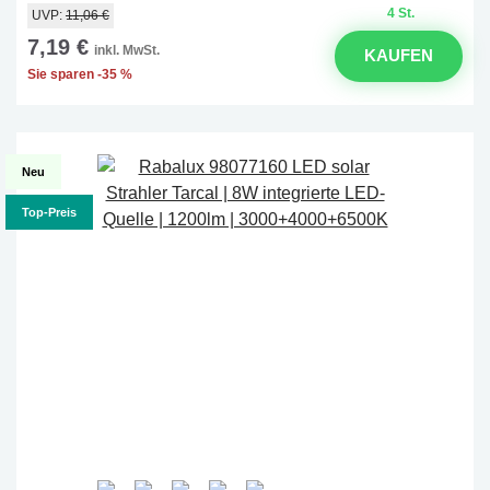
4 St.
UVP:
11,06 €
7,19 €
inkl. MwSt.
KAUFEN
Sie sparen -35 %
Neu
Top-Preis