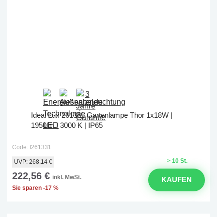
Ideal Lux 261331 Gartenlampe Thor 1x18W |
1950lm | 3000 K | IP65
Code: I261331
> 10 St.
UVP:
268,14 €
222,56 €
inkl. MwSt.
KAUFEN
Sie sparen -17 %