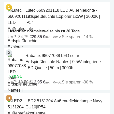
Lutec 6609201118 LED Außenleuchte -
Erdspießleuchte Explorer 1x5W | 3000K |
IP54
Lieferfrist: normalerweise bis zu 20 Tage
UVP:
34,75 €
29,85 €
Sie sparen -14 %
inkl. MwSt.
Rabalux 98077088 LED solar
Erdspießleuchte Nantes | 0,5W integrierte
LED-Quelle | 50lm | 3000K
> 10 St.
UVP:
18,50 €
12,95 €
Sie sparen -30 %
inkl. MwSt.
LED2 5131204 Außenreflektorlampe Navy
GU10|IP54