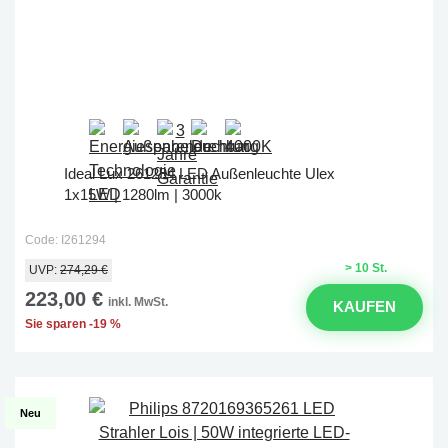
Ideal Lux 261294 LED Außenleuchte Ulex
1x15W | 1280lm | 3000k
Code: I261294
> 10 St.
UVP:
274,29 €
223,00 €
inkl. MwSt.
KAUFEN
Sie sparen -19 %
Neu