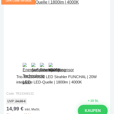
-20% Code VIP20DE
Trio TR23349132 LED Strahler FUNCHAL | 20W
integrierte LED-Quelle | 1800lm | 4000K
Code: TR23349132
> 10 St.
UVP:
24,99 €
14,99 €
inkl. MwSt.
KAUFEN