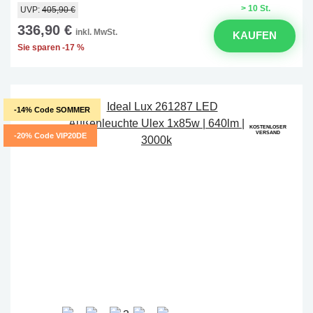
> 10 St.
UVP:
405,90 €
336,90 €
inkl. MwSt.
KAUFEN
Sie sparen -17 %
-14% Code SOMMER
KOSTENLOSER
VERSAND
-20% Code VIP20DE