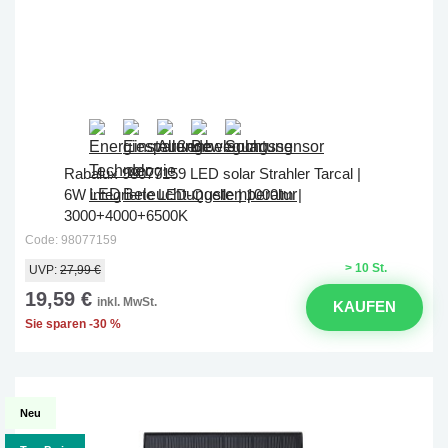
Rabalux 98077159 LED solar Strahler Tarcal |
6W integrierte LED-Quelle | 1000lm |
3000+4000+6500K
Code: 98077159
> 10 St.
UVP:
27,99 €
19,59 €
inkl. MwSt.
KAUFEN
Sie sparen -30 %
Neu