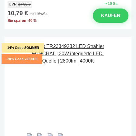
> 10 St.
UVP:
17,99 €
10,79 €
inkl. MwSt.
KAUFEN
Sie sparen -40 %
-14% Code SOMMER
-20% Code VIP20DE