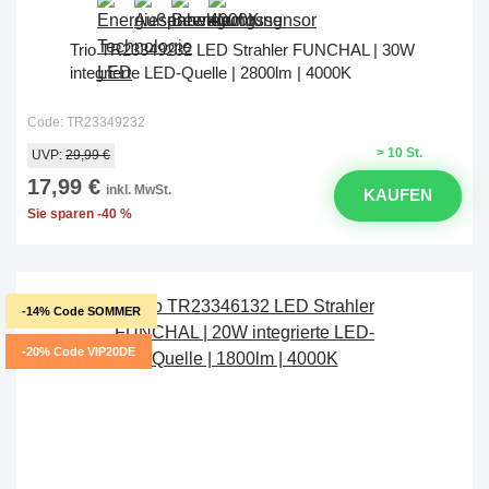
Trio TR23349232 LED Strahler FUNCHAL | 30W
integrierte LED-Quelle | 2800lm | 4000K
Code: TR23349232
> 10 St.
UVP:
29,99 €
17,99 €
inkl. MwSt.
KAUFEN
Sie sparen -40 %
-14% Code SOMMER
-20% Code VIP20DE