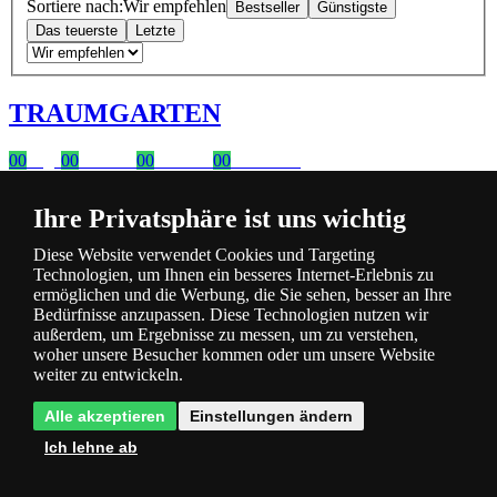
Sortiere nach:
Wir empfehlen
Bestseller
Günstigste
Das teuerste
Letzte
TRAUMGARTEN
00
Tage
00
Stunden
00
Minuten
00
Sekunden
Zeitlich begrenzter 20 % Rabatt auf Bestellungen über 400 €
Ihre Privatsphäre ist uns wichtig
mit dem Code: VIP20DE
Diese Website verwendet Cookies und Targeting
Mit Rabatt einkaufen
Technologien, um Ihnen ein besseres Internet-Erlebnis zu
ermöglichen und die Werbung, die Sie sehen, besser an Ihre
Bedürfnisse anzupassen. Diese Technologien nutzen wir
außerdem, um Ergebnisse zu messen, um zu verstehen,
woher unsere Besucher kommen oder um unsere Website
weiter zu entwickeln.
Alle akzeptieren
Einstellungen ändern
Ich lehne ab
-14% Code SOMMER