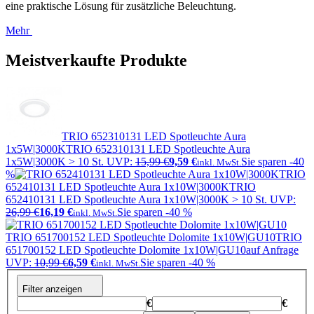
eine praktische Lösung für zusätzliche Beleuchtung.
Mehr
Meistverkaufte Produkte
TRIO 652310131 LED Spotleuchte Aura
1x5W|3000K
TRIO 652310131 LED Spotleuchte Aura
1x5W|3000K
> 10 St.
UVP:
15,99 €
9,59 €
Sie sparen -40
inkl. MwSt.
%
TRIO
652410131 LED Spotleuchte Aura 1x10W|3000K
TRIO
652410131 LED Spotleuchte Aura 1x10W|3000K
> 10 St.
UVP:
26,99 €
16,19 €
Sie sparen -40 %
inkl. MwSt.
TRIO 651700152 LED Spotleuchte Dolomite 1x10W|GU10
TRIO
651700152 LED Spotleuchte Dolomite 1x10W|GU10
auf Anfrage
UVP:
10,99 €
6,59 €
Sie sparen -40 %
inkl. MwSt.
Filter anzeigen
€
€