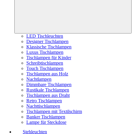
LED Tischleuchten
Designer Tischlampen
Klassische Tischlampen
Luxus Tischlampen
Tischlampen für Kinder
Schreibtischlampen
Touch Tischlampen
Tischlampen aus Holz
Nachtlampen
Dimmbare Tischlampen
Rustikale Tischlampen
Tischlampen aus Draht
Retro Tischlampen
Nachttischlampen
Tischlampen mit Textilschirm
Banker Tischlampen
Lampe für Steckdose
Stehleuchten