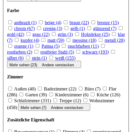
Farbe
anthrazit (1)
beige (4)
braun (22)
bronze (15)
chrom (67)
cremig (3)
gelb (1)
glänzend (7)
gold (42)
grau (22)
grün (3)
Holzdekor (25)
klar
(7)
kupfer (4)
matt (59)
messing (18)
metall (28)
orange (1)
Patina (5)
rauch­far­ben (11)
rostfarben (2)
rostfreier Stahl (5)
schwarz (193)
silber (6)
stein (1)
weiß (155)
Mehr sehen (23)
Andere verstecken
Zimmer
Außen (40)
Badezimmer (22)
Büro (7)
Flur
(286)
Garten (39)
Kinderzimmer (6)
Küche (126)
Schlafzimmer (331)
Treppe (12)
Wohnzimmer
(458)
Mehr sehen (7)
Andere verstecken
Zusätzliche Eigenschaft
Bewegungssensor (1)
Dimmer (4)
ener­gie­spa­rend