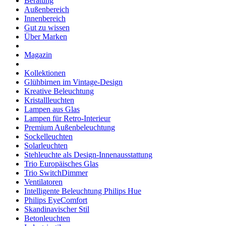
Beratung
Außenbereich
Innenbereich
Gut zu wissen
Über Marken
Magazin
Kollektionen
Glühbirnen im Vintage-Design
Kreative Beleuchtung
Kristallleuchten
Lampen aus Glas
Lampen für Retro-Interieur
Premium Außenbeleuchtung
Sockelleuchten
Solarleuchten
Stehleuchte als Design-Innenausstattung
Trio Europäisches Glas
Trio SwitchDimmer
Ventilatoren
Intelligente Beleuchtung Philips Hue
Philips EyeComfort
Skandinavischer Stil
Betonleuchten