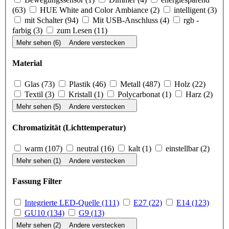
(63)
HUE White and Color Ambiance (2)
intelligent (3)
mit Schalter (94)
Mit USB-Anschluss (4)
rgb -
farbig (3)
zum Lesen (11)
Mehr sehen (6)
Andere verstecken
Material
Glas (73)
Plastik (46)
Metall (487)
Holz (22)
Textil (3)
Kristall (1)
Polycarbonat (1)
Harz (2)
Mehr sehen (5)
Andere verstecken
Chromatizität (Lichttemperatur)
warm (107)
neutral (16)
kalt (1)
einstellbar (2)
Mehr sehen (1)
Andere verstecken
Fassung Filter
Integrierte LED-Quelle (111)
E27 (22)
E14 (123)
GU10 (134)
G9 (13)
Mehr sehen (2)
Andere verstecken