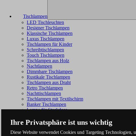
Tischlampen
LED Tischleuchten
Designer Tischlampen
Klassische Tischlampen
Luxus Tischlampen
Tischlampen für Kinder
Schreibtischlampen
Touch Tischlampen
Tischlampen aus Holz
Nachtlampen
Dimmbare Tischlampen
Rustikale Tischlampen
Tischlampen aus Draht
Retro Tischlampen
Nachttischlampen
Tischlampen mit Textilschirm
Banker Tischlampen
Lampe für Steckdose
Ihre Privatsphäre ist uns wichtig
Diese Website verwendet Cookies und Targeting Technologien, um 