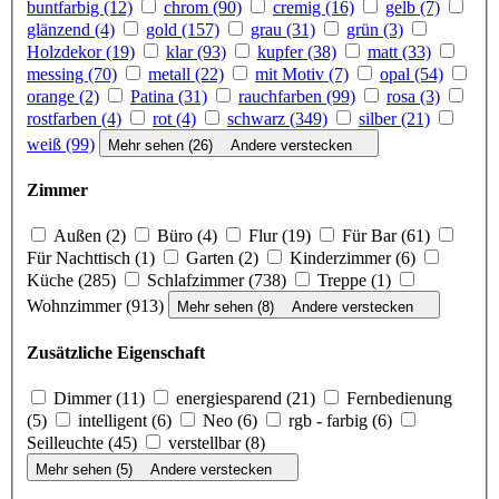
buntfarbig (12)
chrom (90)
cremig (16)
gelb (7)
glänzend (4)
gold (157)
grau (31)
grün (3)
Holzdekor (19)
klar (93)
kupfer (38)
matt (33)
messing (70)
metall (22)
mit Motiv (7)
opal (54)
orange (2)
Patina (31)
rauch­far­ben (99)
rosa (3)
rostfarben (4)
rot (4)
schwarz (349)
silber (21)
weiß (99)
Mehr sehen (26)
Andere verstecken
Zimmer
Außen (2)
Büro (4)
Flur (19)
Für Bar (61)
Für Nachttisch (1)
Garten (2)
Kinderzimmer (6)
Küche (285)
Schlafzimmer (738)
Treppe (1)
Wohnzimmer (913)
Mehr sehen (8)
Andere verstecken
Zusätzliche Eigenschaft
Dimmer (11)
ener­gie­spa­rend (21)
Fernbedienung
(5)
intelligent (6)
Neo (6)
rgb - farbig (6)
Seilleuchte (45)
verstellbar (8)
Mehr sehen (5)
Andere verstecken