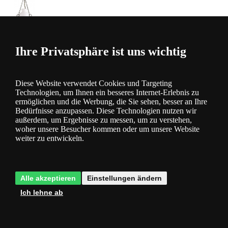
Rabalux 7076 Petronel
Rabalux 7076 Petronel
> 10 St.
UVP:
86,99 €
60,89 €
Sie sparen -30 %
inkl. MwSt.
Rabalux Lampenschirm 4894
Ihre Privatsphäre ist uns wichtig
Rice
Rabalux Lampenschirm 4894 Rice
> 10 St.
UVP:
6,99 €
4,89
€
Sie sparen -30 %
inkl. MwSt.
TRIO
R30421062 Will Hängeleuchte E27 1x60W
TRIO R30421062 Will
Diese Website verwendet Cookies und Targeting
Hängeleuchte E27 1x60W
> 10 St.
UVP:
50,99 €
30,59
Technologien, um Ihnen ein besseres Internet-Erlebnis zu
€
Sie sparen -40 %
inkl. MwSt.
ermöglichen und die Werbung, die Sie sehen, besser an Ihre
Bedürfnisse anzupassen. Diese Technologien nutzen wir
außerdem, um Ergebnisse zu messen, um zu verstehen,
Filter anzeigen
woher unsere Besucher kommen oder um unsere Website
€
€
weiter zu entwickeln.
Sortiere nach:
Wir empfehlen
Bestseller
Günstigste
Das teuerste
Letzte
Alle akzeptieren
Einstellungen ändern
Ich lehne ab
TRAUMGARTEN
00
Tage
00
Stunden
00
Minuten
00
Sekunden