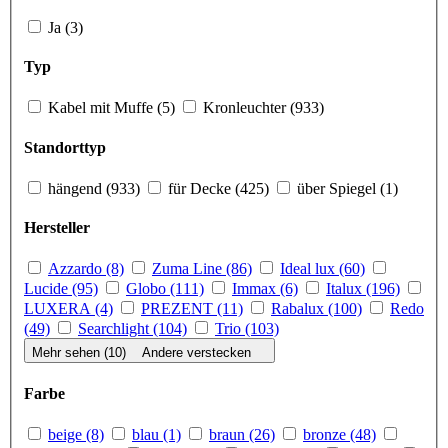
Ja (3)
Typ
Kabel mit Muffe (5)
Kronleuchter (933)
Standorttyp
hängend (933)
für Decke (425)
über Spiegel (1)
Hersteller
Azzardo (8)
Zuma Line (86)
Ideal lux (60)
Lucide (95)
Globo (111)
Immax (6)
Italux (196)
LUXERA (4)
PREZENT (11)
Rabalux (100)
Redo
(49)
Searchlight (104)
Trio (103)
Mehr sehen (10)
Andere verstecken
Farbe
beige (8)
blau (1)
braun (26)
bronze (48)