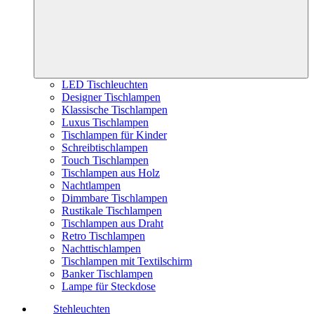
LED Tischleuchten
Designer Tischlampen
Klassische Tischlampen
Luxus Tischlampen
Tischlampen für Kinder
Schreibtischlampen
Touch Tischlampen
Tischlampen aus Holz
Nachtlampen
Dimmbare Tischlampen
Rustikale Tischlampen
Tischlampen aus Draht
Retro Tischlampen
Nachttischlampen
Tischlampen mit Textilschirm
Banker Tischlampen
Lampe für Steckdose
Stehleuchten