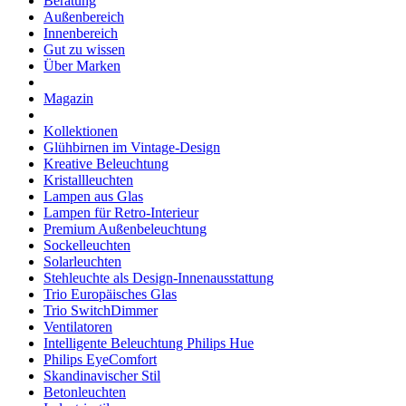
Beratung
Außenbereich
Innenbereich
Gut zu wissen
Über Marken
Magazin
Kollektionen
Glühbirnen im Vintage-Design
Kreative Beleuchtung
Kristallleuchten
Lampen aus Glas
Lampen für Retro-Interieur
Premium Außenbeleuchtung
Sockelleuchten
Solarleuchten
Stehleuchte als Design-Innenausstattung
Trio Europäisches Glas
Trio SwitchDimmer
Ventilatoren
Intelligente Beleuchtung Philips Hue
Philips EyeComfort
Skandinavischer Stil
Betonleuchten