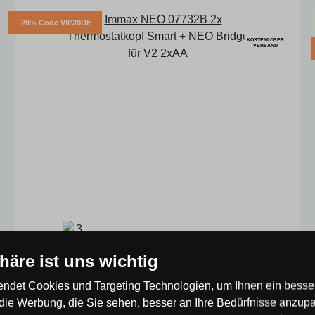
-20% Code VIP20DE
KOSTENLOSER
VERSAND
phäre ist uns wichtig
Immax NEO 07732B 2x Thermostatkopf Smart
+ NEO Bridge für V2 2xAA
ndet Cookies und Targeting Technologien, um Ihnen ein besser
die Werbung, die Sie sehen, besser an Ihre Bedürfnisse anzup
Code: 07732B