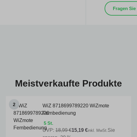
Fragen Sie
Meistverkaufte Produkte
WiZ 8718699789220 WiZmote
Fernbedienung
5 St.
UVP:
18,99 €
15,19 €
Sie
inkl. MwSt.