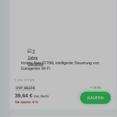
Immax Neo 07706L intelligente Steuerung von
Garagentor Wi-Fi
Code: 07706L
> 10 St.
UVP:
43,17 €
39,64 €
inkl. MwSt.
KAUFEN
Sie sparen -8 %