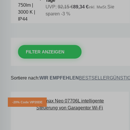
Tage
UVP:
92,15 €
89,34 €
Sie
inkl. MwSt.
sparen -3 %
FILTER ANZEIGEN
Sortiere nach:
WIR EMPFEHLEN
BESTSELLER
GÜNSTI
-20% Code VIP20DE