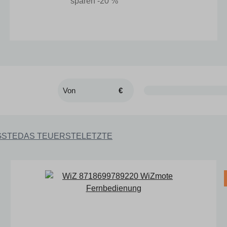
sparen -20 %
€
GSTE
DAS TEUERSTE
LETZTE