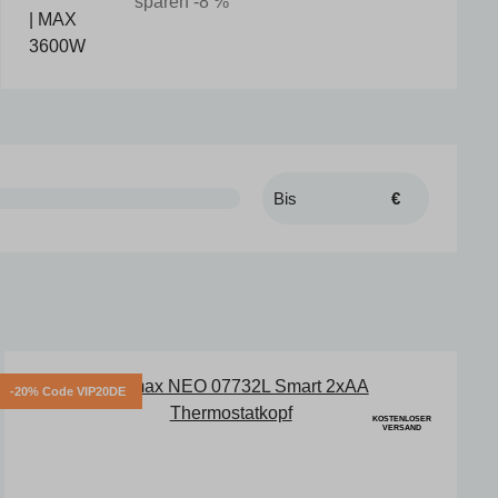
sparen -8 %
€
-20% Code VIP20DE
KOSTENLOSER
VERSAND