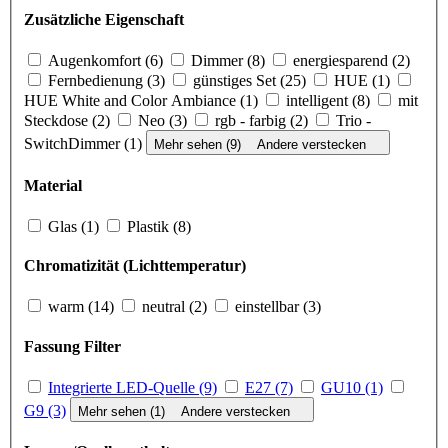
Zusätzliche Eigenschaft
Augenkomfort (6)
Dimmer (8)
ener­gie­spa­rend (2)
Fernbedienung (3)
günstiges Set (25)
HUE (1)
HUE White and Color Ambiance (1)
intelligent (8)
mit
Steckdose (2)
Neo (3)
rgb - farbig (2)
Trio -
SwitchDimmer (1)
Mehr sehen (9)
Andere verstecken
Material
Glas (1)
Plastik (8)
Chromatizität (Lichttemperatur)
warm (14)
neutral (2)
einstellbar (3)
Fassung Filter
Integrierte LED-Quelle (9)
E27 (7)
GU10 (1)
G9 (3)
Mehr sehen (1)
Andere verstecken