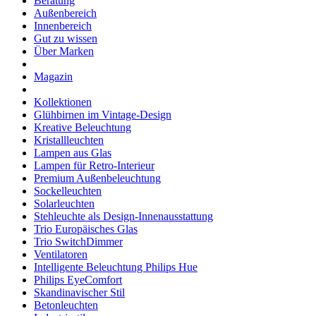
Beratung
Außenbereich
Innenbereich
Gut zu wissen
Über Marken
Magazin
Kollektionen
Glühbirnen im Vintage-Design
Kreative Beleuchtung
Kristallleuchten
Lampen aus Glas
Lampen für Retro-Interieur
Premium Außenbeleuchtung
Sockelleuchten
Solarleuchten
Stehleuchte als Design-Innenausstattung
Trio Europäisches Glas
Trio SwitchDimmer
Ventilatoren
Intelligente Beleuchtung Philips Hue
Philips EyeComfort
Skandinavischer Stil
Betonleuchten