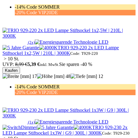
-14% Code SOMMER
-20% Code VIP20DE
(2x)
TRIO 929-220 2x LED Lampe
Stiftsockel 1x2,5W | 210L | 3000K
Code: T929-220
> 10 St.
UVP:
8,99 €
5,39 €
Sie sparen -40 %
inkl. MwSt.
Kaufen
17
48
12
-14% Code SOMMER
-20% Code VIP20DE
(1x)
TRIO 929-230 2x
LED Lampe Stiftsockel 1x3W | G9 | 300L | 3000K
Code: T929-230