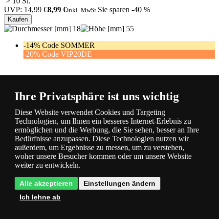
> 10 St.
UVP:
14,99 €
8,99 €
Sie sparen -40 %
inkl. MwSt.
Kaufen
18
55
-14% Code SOMMER
-20% Code VIP20DE
Ihre Privatsphäre ist uns wichtig
TRIO 929-
Diese Website verwendet Cookies und Targeting
2300 2X LED Lampe Stiftsockel 1x3W| G9 | 300L | 3000K
Code:
Technologien, um Ihnen ein besseres Internet-Erlebnis zu
T929-2300
ermöglichen und die Werbung, die Sie sehen, besser an Ihre
> 10 St.
Bedürfnisse anzupassen. Diese Technologien nutzen wir
UVP:
13,99 €
8,39 €
Sie sparen -40 %
inkl. MwSt.
außerdem, um Ergebnisse zu messen, um zu verstehen,
Kaufen
woher unsere Besucher kommen oder um unsere Website
17
50
weiter zu entwickeln.
Neu
Alle akzeptieren
Einstellungen ändern
Top-Preis
Ich lehne ab