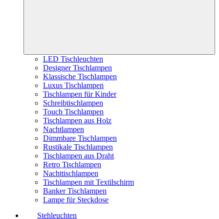
LED Tischleuchten
Designer Tischlampen
Klassische Tischlampen
Luxus Tischlampen
Tischlampen für Kinder
Schreibtischlampen
Touch Tischlampen
Tischlampen aus Holz
Nachtlampen
Dimmbare Tischlampen
Rustikale Tischlampen
Tischlampen aus Draht
Retro Tischlampen
Nachttischlampen
Tischlampen mit Textilschirm
Banker Tischlampen
Lampe für Steckdose
Stehleuchten