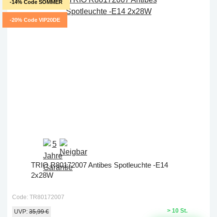
-14% Code SOMMER
-20% Code VIP20DE
TRIO R80172007 Antibes Spotleuchte -E14
2x28W
Code: TR80172007
> 10 St.
UVP:
35,99 €