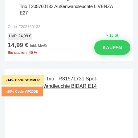
Trio T205760132 Außenwandleuchte LIVENZA
E27
Code: T205760132
> 10 St.
UVP:
24,99 €
14,99 €
inkl. MwSt.
KAUFEN
Sie sparen -40 %
-14% Code SOMMER
-20% Code VIP20DE