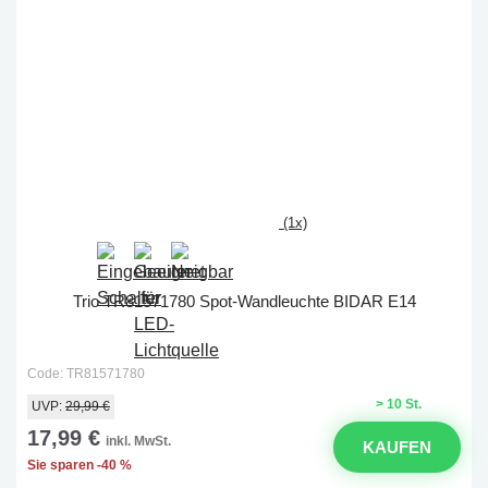
(1x)
Trio TR81571780 Spot-Wandleuchte BIDAR E14
Code: TR81571780
> 10 St.
UVP:
29,99 €
17,99 €
inkl. MwSt.
KAUFEN
Sie sparen -40 %