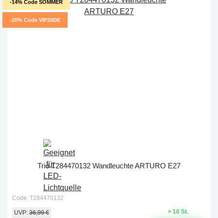
-14% Code SOMMER
-20% Code VIP20DE
Trio T284470132 Wandleuchte ARTURO E27
Code: T284470132
> 10 St.
UVP:
36,99 €