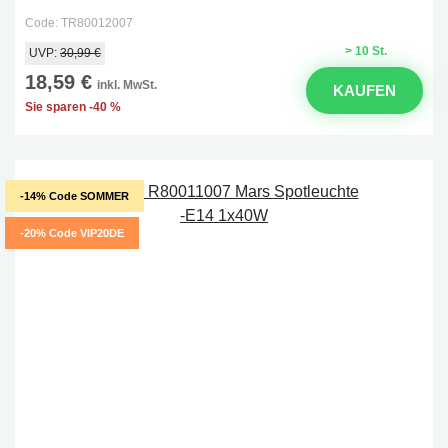
Code: TR80012007
> 10 St.
UVP:
30,99 €
18,59 €
inkl. MwSt.
KAUFEN
Sie sparen -40 %
-14% Code SOMMER
-20% Code VIP20DE