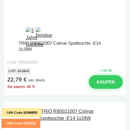
TRIO R80022007 Colmar Spotleuchte -E14
2x28W
Code: TR80022007
> 10 St.
UVP:
37,99 €
22,79 €
inkl. MwSt.
KAUFEN
Sie sparen -40 %
-14% Code SOMMER
-20% Code VIP20DE