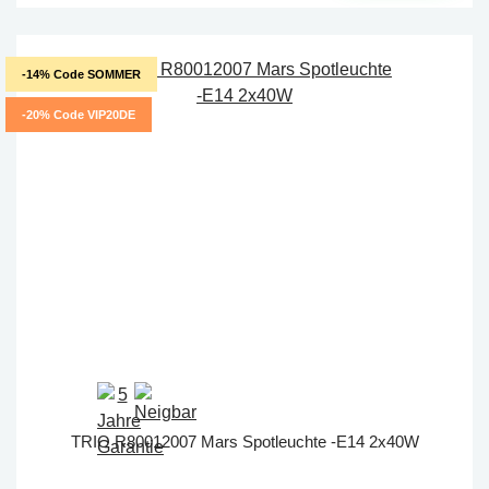
-14% Code SOMMER
-20% Code VIP20DE
TRIO R80012007 Mars Spotleuchte -E14 2x40W