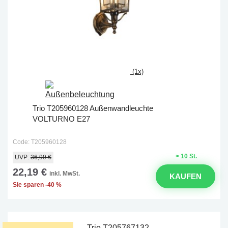
(1x)
Trio T205960128 Außenwandleuchte
VOLTURNO E27
Code: T205960128
> 10 St.
UVP:
36,99 €
22,19 €
inkl. MwSt.
KAUFEN
Sie sparen -40 %