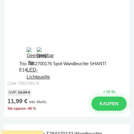
Trio T862700176 Spot-Wandleuchte SHANTI
E14
Code: T862700176
> 10 St.
UVP:
19,99 €
11,99 €
inkl. MwSt.
KAUFEN
Sie sparen -40 %