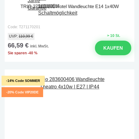
TRIO 271170201 Hotel Wandleuchte E14 1x40W
Code: T271170201
> 10 St.
UVP:
110,99 €
66,59 €
inkl. MwSt.
KAUFEN
Sie sparen -40 %
-14% Code SOMMER
-20% Code VIP20DE