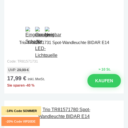
Trio TR81571731 Spot-Wandleuchte BIDAR E14
Code: TR81571731
> 10 St.
UVP:
29,99 €
17,99 €
inkl. MwSt.
KAUFEN
Sie sparen -40 %
-14% Code SOMMER
-20% Code VIP20DE