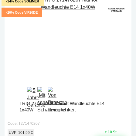
-14% Code SOMMER
KOSTENLOSER
VERSAND
-20% Code VIP20DE
TRIO 271470207 Marriot Wandleuchte E14
1x40W
Code: T271470207
> 10 St.
UVP:
101,99 €