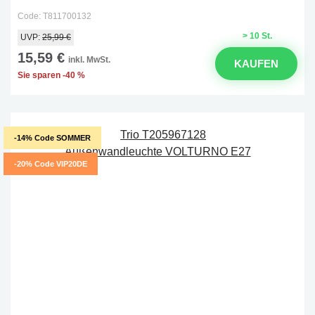
Code: T811700132
> 10 St.
UVP:
25,99 €
15,59 €
inkl. MwSt.
KAUFEN
Sie sparen -40 %
-14% Code SOMMER
-20% Code VIP20DE