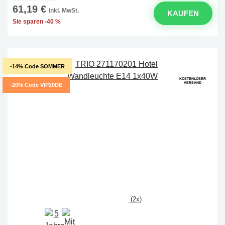
61,19 €
inkl. MwSt.
KAUFEN
Sie sparen -40 %
-14% Code SOMMER
KOSTENLOSER
VERSAND
-20% Code VIP20DE
(2x)