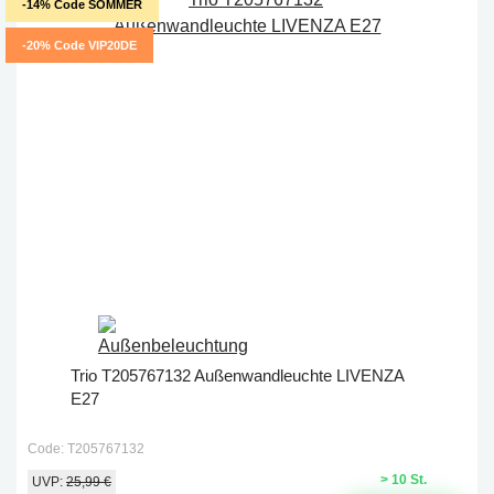
-14% Code SOMMER
-20% Code VIP20DE
Trio T205767132 Außenwandleuchte LIVENZA
E27
Code: T205767132
> 10 St.
UVP:
25,99 €