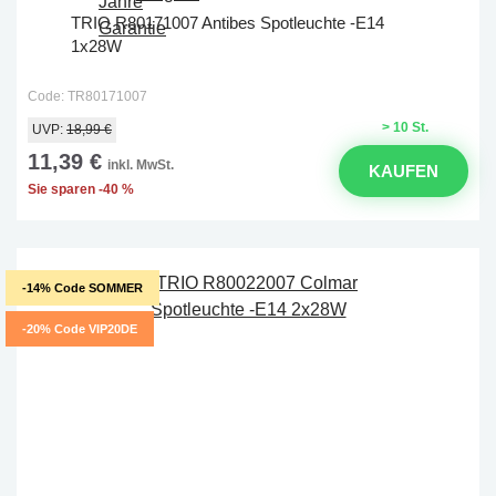
TRIO R80171007 Antibes Spotleuchte -E14
1x28W
Code: TR80171007
> 10 St.
UVP:
18,99 €
11,39 €
inkl. MwSt.
KAUFEN
Sie sparen -40 %
-14% Code SOMMER
-20% Code VIP20DE