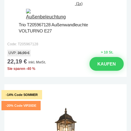
(1x)
Trio T205967128 Außenwandleuchte
VOLTURNO E27
Code: T205967128
> 10 St.
UVP:
36,99 €
22,19 €
inkl. MwSt.
KAUFEN
Sie sparen -40 %
-14% Code SOMMER
-20% Code VIP20DE