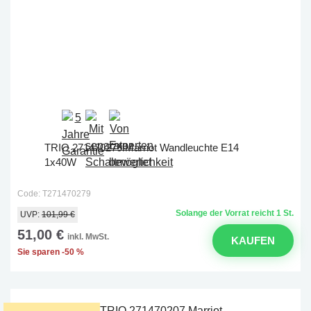
TRIO 271470279 Marriot Wandleuchte E14
1x40W
Code: T271470279
Solange der Vorrat reicht 1 St.
UVP:
101,99 €
51,00 €
inkl. MwSt.
KAUFEN
Sie sparen -50 %