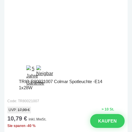
TRIO R80021007 Colmar Spotleuchte -E14
1x28W
Code: TR80021007
> 10 St.
UVP:
17,99 €
10,79 €
inkl. MwSt.
KAUFEN
Sie sparen -40 %