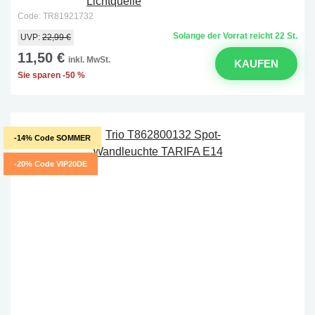
Code: TR81921732
Solange der Vorrat reicht 22 St.
UVP:
22,99 €
11,50 €
inkl. MwSt.
KAUFEN
Sie sparen -50 %
-14% Code SOMMER
-20% Code VIP20DE