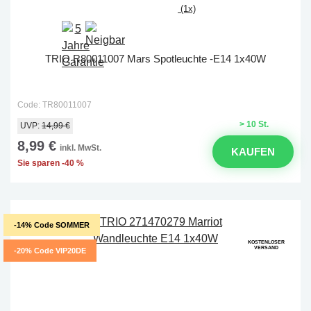
(1x)
TRIO R80011007 Mars Spotleuchte -E14 1x40W
Code: TR80011007
> 10 St.
UVP:
14,99 €
8,99 €
inkl. MwSt.
KAUFEN
Sie sparen -40 %
-14% Code SOMMER
KOSTENLOSER
VERSAND
-20% Code VIP20DE