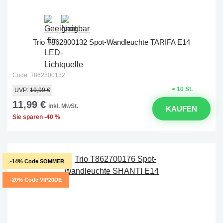
Trio T862800132 Spot-Wandleuchte TARIFA E14
Code: T862800132
> 10 St.
UVP:
19,99 €
11,99 €
inkl. MwSt.
KAUFEN
Sie sparen -40 %
-14% Code SOMMER
-20% Code VIP20DE