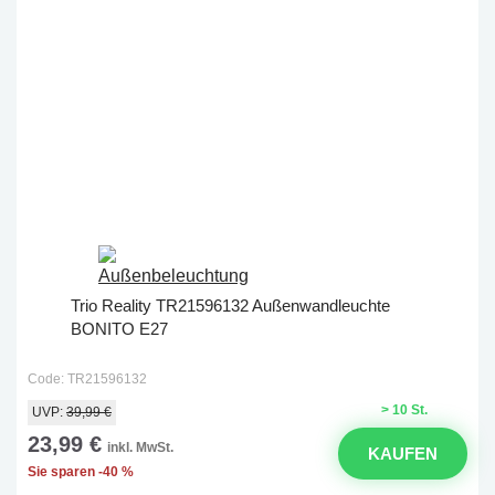
Trio Reality TR21596132 Außenwandleuchte
BONITO E27
Code: TR21596132
> 10 St.
UVP:
39,99 €
23,99 €
inkl. MwSt.
KAUFEN
Sie sparen -40 %