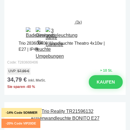
(3x)
Trio 283600406 Wandleuchte Theatro 4x10w |
E27 | IP44
Code: T283600406
> 10 St.
UVP:
57,99 €
34,79 €
inkl. MwSt.
KAUFEN
Sie sparen -40 %
-14% Code SOMMER
-20% Code VIP20DE