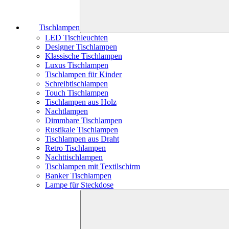
Tischlampen
LED Tischleuchten
Designer Tischlampen
Klassische Tischlampen
Luxus Tischlampen
Tischlampen für Kinder
Schreibtischlampen
Touch Tischlampen
Tischlampen aus Holz
Nachtlampen
Dimmbare Tischlampen
Rustikale Tischlampen
Tischlampen aus Draht
Retro Tischlampen
Nachttischlampen
Tischlampen mit Textilschirm
Banker Tischlampen
Lampe für Steckdose