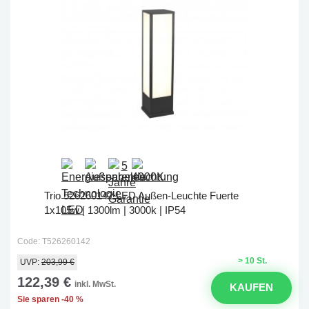
Trio 526260142 LED Außen-Leuchte Fuerte
1x105w | 1300lm | 3000k | IP54
Code: T526260142
> 10 St.
UVP:
203,99 €
122,39 €
inkl. MwSt.
KAUFEN
Sie sparen -40 %