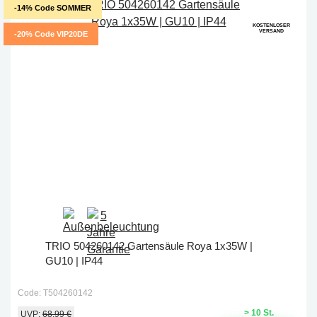
-14% Code SOMMER
KOSTENLOSER
VERSAND
-20% Code VIP20DE
TRIO 504260142 Gartensäule Roya 1x35W |
GU10 | IP44
Code: T504260142
> 10 St.
UVP:
68,99 €