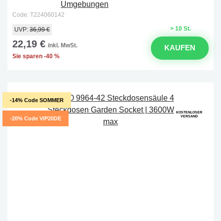
Code: T224060142
> 10 St.
UVP:
36,99 €
22,19 €
inkl. MwSt.
KAUFEN
Sie sparen -40 %
-14% Code SOMMER
KOSTENLOSER
VERSAND
-20% Code VIP20DE