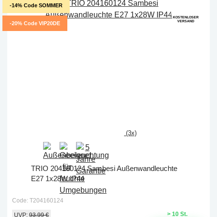
-14% Code SOMMER
KOSTENLOSER
VERSAND
-20% Code VIP20DE
(3x)
TRIO 204160124 Sambesi Außenwandleuchte
E27 1x28W IP44
Code: T204160124
> 10 St.
UVP:
93,99 €