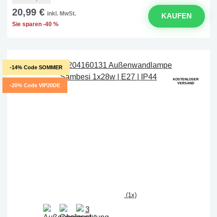
20,99 €
inkl. MwSt.
KAUFEN
Sie sparen -40 %
-14% Code SOMMER
KOSTENLOSER
VERSAND
-20% Code VIP20DE
(1x)