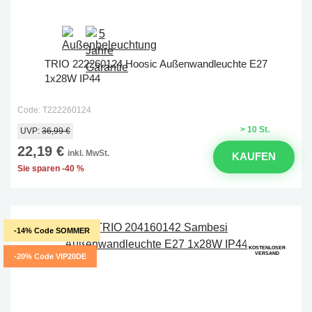
TRIO 222260124 Hoosic Außenwandleuchte E27
1x28W IP44
Code: T222260124
> 10 St.
UVP:
36,99 €
22,19 €
inkl. MwSt.
KAUFEN
Sie sparen -40 %
-14% Code SOMMER
KOSTENLOSER
VERSAND
-20% Code VIP20DE