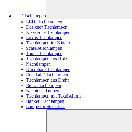
Tischlampen
LED Tischleuchten
Designer Tischlampen
Klassische Tischlampen
Luxus Tischlampen
Tischlampen für Kinder
Schreibtischlampen
Touch Tischlampen
Tischlampen aus Holz
Nachtlampen
Dimmbare Tischlampen
Rustikale Tischlampen
Tischlampen aus Draht
Retro Tischlampen
Nachttischlampen
Tischlampen mit Textilschirm
Banker Tischlampen
Lampe für Steckdose