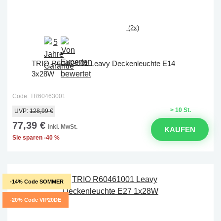
(2x)
TRIO R60463001 Leavy Deckenleuchte E14
3x28W
Code: TR60463001
> 10 St.
UVP:
128,99 €
77,39 €
inkl. MwSt.
KAUFEN
Sie sparen -40 %
-14% Code SOMMER
-20% Code VIP20DE