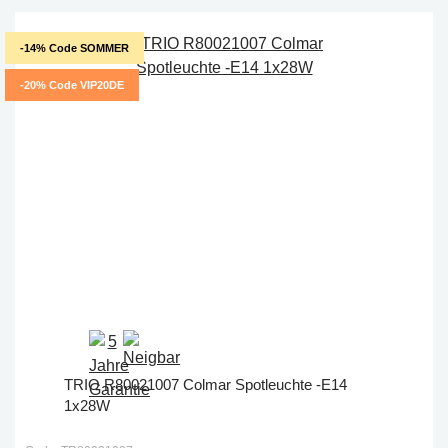
-14% Code SOMMER
-20% Code VIP20DE
TRIO R80021007 Colmar Spotleuchte -E14
1x28W