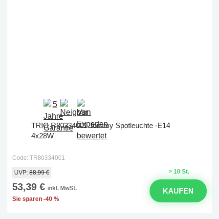
TRIO R80334001 Tommy Spotleuchte -E14
4x28W
Code: TR80334001
> 10 St.
UVP:
88,99 €
53,39 €
inkl. MwSt.
KAUFEN
Sie sparen -40 %