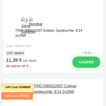
TRIO R80171007 Antibes Spotleuchte -E14
1x28W
Code: TR80171007
> 10 St.
UVP:
18,99 €
11,39 €
inkl. MwSt.
KAUFEN
Sie sparen -40 %
-14% Code SOMMER
-20% Code VIP20DE