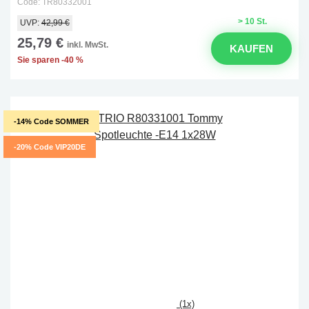
Code: TR80332001
> 10 St.
UVP:
42,99 €
25,79 €
inkl. MwSt.
KAUFEN
Sie sparen -40 %
-14% Code SOMMER
-20% Code VIP20DE
(1x)