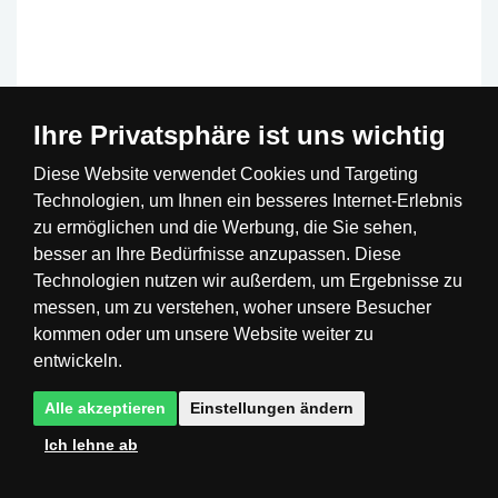
Ihre Privatsphäre ist uns wichtig
Diese Website verwendet Cookies und Targeting
Technologien, um Ihnen ein besseres Internet-Erlebnis
(5x)
zu ermöglichen und die Werbung, die Sie sehen,
besser an Ihre Bedürfnisse anzupassen. Diese
Technologien nutzen wir außerdem, um Ergebnisse zu
TRIO R60461001 Leavy Deckenleuchte E27
messen, um zu verstehen, woher unsere Besucher
1x28W
kommen oder um unsere Website weiter zu
Code: TR60461001
entwickeln.
> 10 St.
UVP:
53,99 €
Alle akzeptieren
Einstellungen ändern
32,39 €
inkl. MwSt.
KAUFEN
Ich lehne ab
Sie sparen -40 %