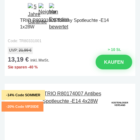
TRIO R80331001 Tommy Spotleuchte -E14
1x28W
Code: TR80331001
> 10 St.
UVP:
21,99 €
13,19 €
inkl. MwSt.
KAUFEN
Sie sparen -40 %
-14% Code SOMMER
KOSTENLOSER
VERSAND
-20% Code VIP20DE