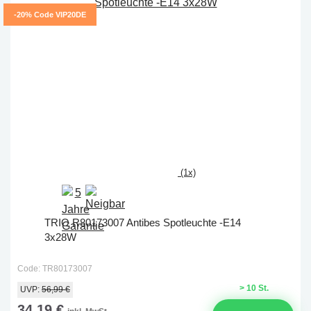
-20% Code VIP20DE
(1x)
TRIO R80173007 Antibes Spotleuchte -E14
3x28W
Code: TR80173007
> 10 St.
UVP:
56,99 €
34,19 €