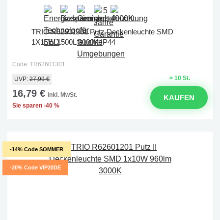
TRIO R62601301 Putz Deckenleuchte SMD
1X15W 1500L 3000K IP44
Code: TR62601301
> 10 St.
UVP:
27,99 €
16,79 €
inkl. MwSt.
KAUFEN
Sie sparen -40 %
-14% Code SOMMER
-20% Code VIP20DE