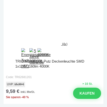
(4x)
TRIO R62681201 Putz Deckenleuchte SMD
1x12W 1160lm 4000K
Code: TR62681201
> 10 St.
UVP:
15,99 €
9,59 €
inkl. MwSt.
KAUFEN
Sie sparen -40 %