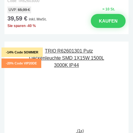
Code: TR62603000
> 10 St.
UVP:
65,99 €
39,59 €
inkl. MwSt.
KAUFEN
Sie sparen -40 %
-14% Code SOMMER
-20% Code VIP20DE
(1x)