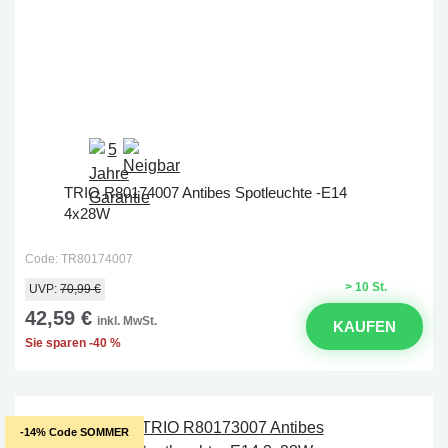
TRIO R80174007 Antibes Spotleuchte -E14
4x28W
Code: TR80174007
> 10 St.
UVP:
70,99 €
42,59 €
inkl. MwSt.
KAUFEN
Sie sparen -40 %
-14% Code SOMMER