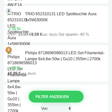
TRIO 652310131 LED Spotleuchte Aura
1x5W|3000K
> 10 St.
UVP:
15,99 €
9,59 €
Sie sparen -40 %
inkl. MwSt.
Philips 8718696586013 LED Set Filamental-
Lampe 6x4,6w-50w | Gu10 | 355lm | 2700k
> 10 St.
16,99 €
inkl. MwSt.
FILTER ANZEIGEN
€