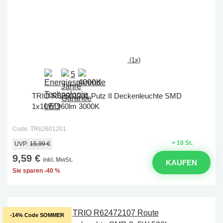
(1x)
TRIO R62601201 Putz II Deckenleuchte SMD
1x10W 960lm 3000K
Code: TR62601201
> 10 St.
UVP:
15,99 €
9,59 €
inkl. MwSt.
KAUFEN
Sie sparen -40 %
-14% Code SOMMER