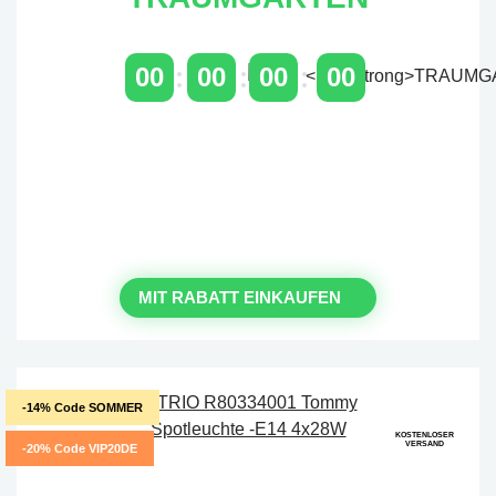
00
00
00
00
TAGE
STUNDEN
MINUTEN
SEKUNDEN
Zeitlich begrenzter 20 % Rabatt
auf Bestellungen über 400 €
mit dem Code: VIP20DE
MIT RABATT EINKAUFEN
-14% Code SOMMER
KOSTENLOSER
VERSAND
-20% Code VIP20DE