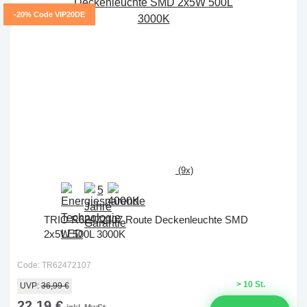
-20% Code VIP20DE
(9x)
TRIO R62472107 Route Deckenleuchte SMD
2x5W 500L 3000K
Code: TR62472107
> 10 St.
UVP:
36,99 €
22,19 €