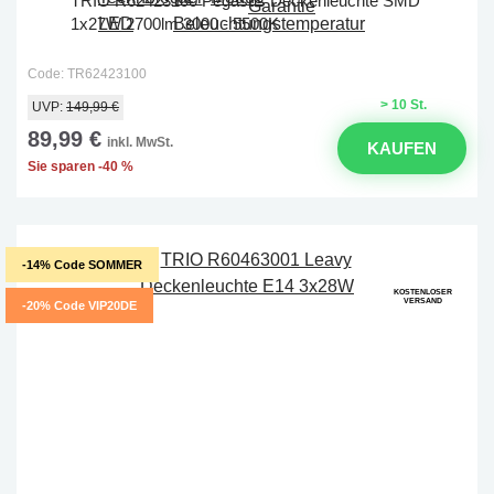
TRIO R62423100 Pegasus Deckenleuchte SMD
1x27W 2700lm 3000 - 5500K
Code: TR62423100
> 10 St.
UVP:
149,99 €
89,99 €
inkl. MwSt.
KAUFEN
Sie sparen -40 %
-14% Code SOMMER
KOSTENLOSER
VERSAND
-20% Code VIP20DE