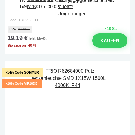
TRIO R62921001 Camillus Deckenleuchte SMD
1x9W 1000lm 3000K IP44
Code: TR62921001
> 10 St.
UVP:
31,99 €
19,19 €
inkl. MwSt.
KAUFEN
Sie sparen -40 %
-14% Code SOMMER
-20% Code VIP20DE