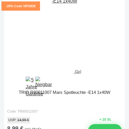
-20% Code VIP20DE
(1x)
TRIO R80011007 Mars Spotleuchte -E14 1x40W
Code: TR80011007
> 10 St.
UVP:
14,99 €
8,99 €