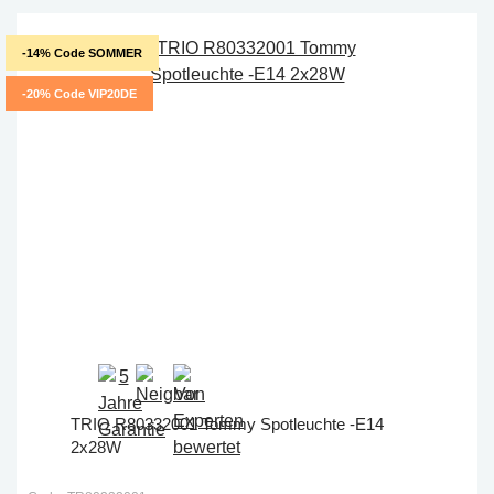
-14% Code SOMMER
-20% Code VIP20DE
TRIO R80332001 Tommy Spotleuchte -E14
2x28W