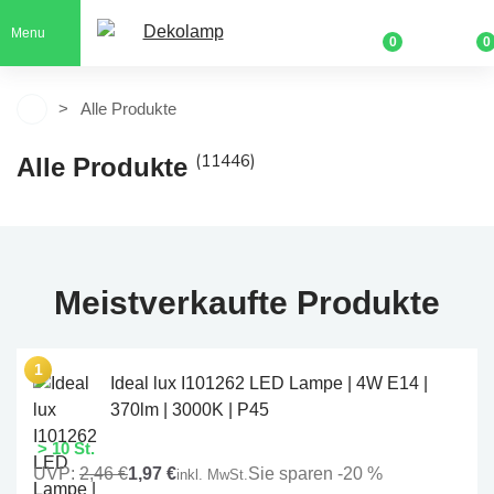
Menu
0
0
Alle Produkte
(11446)
Alle Produkte
Meistverkaufte Produkte
Ideal lux I101262 LED Lampe | 4W E14 |
370lm | 3000K | P45
> 10 St.
UVP:
2,46 €
1,97 €
Sie sparen -20 %
inkl. MwSt.