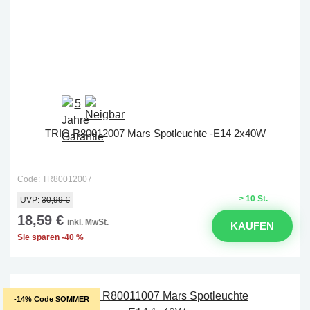
TRIO R80012007 Mars Spotleuchte -E14 2x40W
Code: TR80012007
> 10 St.
UVP:
30,99 €
18,59 €
inkl. MwSt.
KAUFEN
Sie sparen -40 %
-14% Code SOMMER