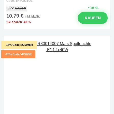
Code: TR80021007
> 10 St.
UVP:
17,99 €
10,79 €
inkl. MwSt.
KAUFEN
Sie sparen -40 %
-14% Code SOMMER
-20% Code VIP20DE