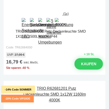
(1x)
TRIO R62684000 Putz Deckenleuchte SMD
1X15W 1500L 4000K IP44
Code: TR62684000
> 10 St.
UVP:
27,99 €
16,79 €
inkl. MwSt.
KAUFEN
Sie sparen -40 %
-14% Code SOMMER
-20% Code VIP20DE