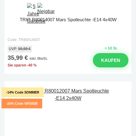
TRIO R80014007 Mars Spotleuchte -E14 4x40W
Code: TR80014007
> 10 St.
UVP:
59,99 €
35,99 €
inkl. MwSt.
KAUFEN
Sie sparen -40 %
-14% Code SOMMER
-20% Code VIP20DE