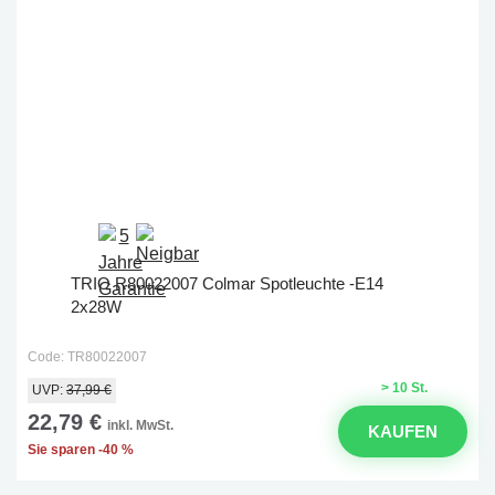
TRIO R80022007 Colmar Spotleuchte -E14
2x28W
Code: TR80022007
> 10 St.
UVP:
37,99 €
22,79 €
inkl. MwSt.
KAUFEN
Sie sparen -40 %