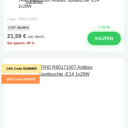
TRIO R80172007 Antibes Spotleuchte -E14
2x28W
Code: TR80172007
> 10 St.
UVP:
35,99 €
21,59 €
inkl. MwSt.
KAUFEN
Sie sparen -40 %
-14% Code SOMMER
-20% Code VIP20DE