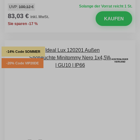
Solange der Vorrat reicht 1 St.
UVP:
100,12 €
83,03 €
inkl. MwSt.
KAUFEN
Sie sparen -17 %
-14% Code SOMMER
KOSTENLOSER
VERSAND
-20% Code VIP20DE