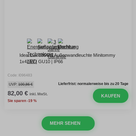
Ideal Lux 096483 Außenwandleuchte Minitommy
1x4,5W | GU10 | IP66
Code: I096483
Lieferfrist: normalerweise bis zu 20 Tage
UVP:
100,86 €
82,00 €
inkl. MwSt.
KAUFEN
Sie sparen -19 %
MEHR SEHEN