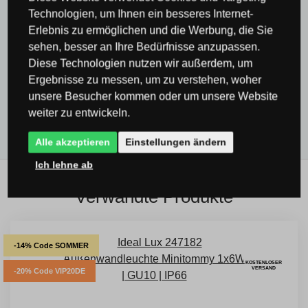
Leuchten & Beleuchtung Ideal Lux
Technologien, um Ihnen ein besseres Internet-
Erlebnis zu ermöglichen und die Werbung, die Sie
Außenleuchten Ideal Lux
sehen, besser an Ihre Bedürfnisse anzupassen.
Alle Produkte
Diese Technologien nutzen wir außerdem, um
Ergebnisse zu messen, um zu verstehen, woher
Außenbeleuchtung & Außenleuchten
unsere Besucher kommen oder um unsere Website
Beleuchtung rund um den Pool
weiter zu entwickeln.
Alle akzeptieren
Einstellungen ändern
Ich lehne ab
Verwandte Produkte
-14% Code SOMMER
KOSTENLOSER
VERSAND
-20% Code VIP20DE