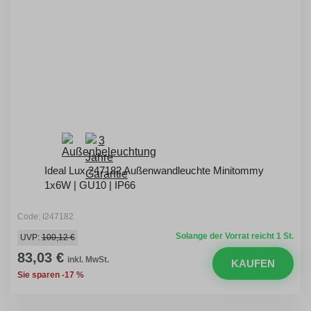
Ideal Lux 247182 Außenwandleuchte Minitommy
1x6W | GU10 | IP66
Code: I247182
Solange der Vorrat reicht 1 St.
UVP:
100,12 €
83,03 €
inkl. MwSt.
KAUFEN
Sie sparen -17 %