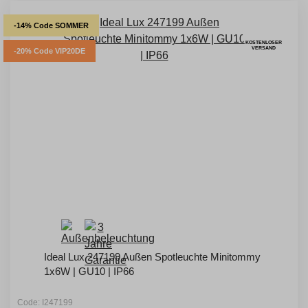
-14% Code SOMMER
KOSTENLOSER
VERSAND
-20% Code VIP20DE
Ideal Lux 247199 Außen Spotleuchte Minitommy
1x6W | GU10 | IP66
Code: I247199