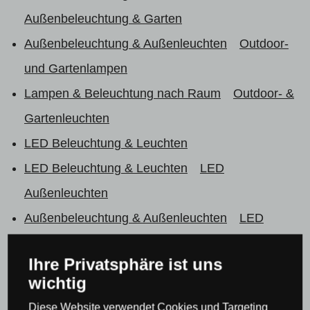
Außenbeleuchtung & Garten
Außenbeleuchtung & Außenleuchten
Outdoor-
und Gartenlampen
Lampen & Beleuchtung nach Raum
Outdoor- &
Gartenleuchten
LED Beleuchtung & Leuchten
LED Beleuchtung & Leuchten
LED
Außenleuchten
Außenbeleuchtung & Außenleuchten
LED
Strahler
Ihre Privatsphäre ist uns
Alle
wichtig
Leuchten & Beleuchtung Ideal Lux
Diese Website verwendet Cookies und Targeting