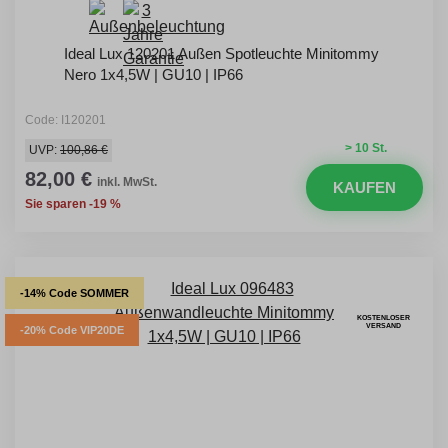
Ideal Lux 120201 Außen Spotleuchte Minitommy
Nero 1x4,5W | GU10 | IP66
Code: I120201
> 10 St.
UVP:
100,86 €
82,00 €
inkl. MwSt.
KAUFEN
Sie sparen -19 %
-14% Code SOMMER
KOSTENLOSER
VERSAND
-20% Code VIP20DE