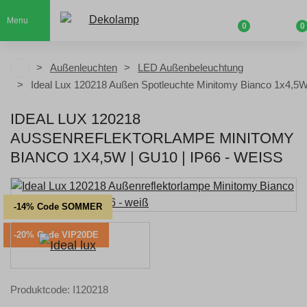
Menu
0
0
Außenleuchten
LED Außenbeleuchtung
Ideal Lux 120218 Außen Spotleuchte Minitomy Bianco 1x4,5W
IDEAL LUX 120218
AUSSENREFLEKTORLAMPE MINITOMY B
IANCO 1X4,5W | GU10 | IP66 - WEISS
-14% Code SOMMER
-20% Code VIP20DE
Produktcode: I120218