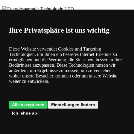
Energiesparende Technologie LED
- spart Strom und Ihr Geld
Ihre Privatsphäre ist uns wichtig
Produktparameter
Verfügbarkeit
Sofort versandfertig, Lieferfrist 2-3 Tage
Diese Website verwendet Cookies und Targeting
Energieklasse
E
Technologien, um Ihnen ein besseres Internet-Erlebnis zu
Fassung Filter
E27
ermöglichen und die Werbung, die Sie sehen, besser an Ihre
Bedürfnisse anzupassen. Diese Technologien nutzen wir
außerdem, um Ergebnisse zu messen, um zu verstehen,
Produktfragen
woher unsere Besucher kommen oder um unsere Website
weiter zu entwickeln.
Es gibt noch keine Beiträge in der Diskussion, seien Sie der Erste!
Ihr Name (Optional):
E-mail:
Frage
Alle akzeptieren
Einstellungen ändern
Stellen Sie anonym eine Frage.
Ich habe die
Datenschutz- und
Ich lehne ab
Einwilligungserklärung
gelesen und bin damit einverstanden.
Gemäß
dem Gesetz zum Schutz personenbezogener Daten muss der
Verarbeitung personenbezogener Daten zugestimmt werden. Wir
verarbeiten die angeforderten Daten speziell, um auf Ihre E-Mail zu