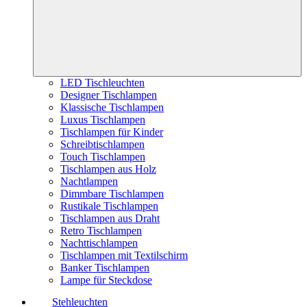
LED Tischleuchten
Designer Tischlampen
Klassische Tischlampen
Luxus Tischlampen
Tischlampen für Kinder
Schreibtischlampen
Touch Tischlampen
Tischlampen aus Holz
Nachtlampen
Dimmbare Tischlampen
Rustikale Tischlampen
Tischlampen aus Draht
Retro Tischlampen
Nachttischlampen
Tischlampen mit Textilschirm
Banker Tischlampen
Lampe für Steckdose
Stehleuchten