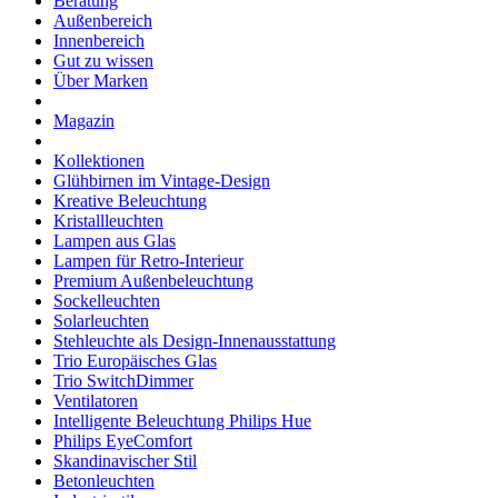
Beratung
Außenbereich
Innenbereich
Gut zu wissen
Über Marken
Magazin
Kollektionen
Glühbirnen im Vintage-Design
Kreative Beleuchtung
Kristallleuchten
Lampen aus Glas
Lampen für Retro-Interieur
Premium Außenbeleuchtung
Sockelleuchten
Solarleuchten
Stehleuchte als Design-Innenausstattung
Trio Europäisches Glas
Trio SwitchDimmer
Ventilatoren
Intelligente Beleuchtung Philips Hue
Philips EyeComfort
Skandinavischer Stil
Betonleuchten