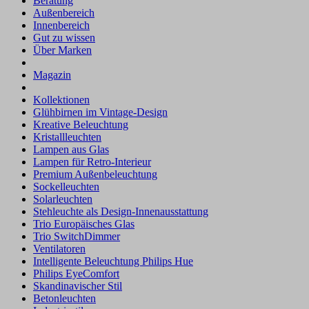
Beratung
Außenbereich
Innenbereich
Gut zu wissen
Über Marken
Magazin
Kollektionen
Glühbirnen im Vintage-Design
Kreative Beleuchtung
Kristallleuchten
Lampen aus Glas
Lampen für Retro-Interieur
Premium Außenbeleuchtung
Sockelleuchten
Solarleuchten
Stehleuchte als Design-Innenausstattung
Trio Europäisches Glas
Trio SwitchDimmer
Ventilatoren
Intelligente Beleuchtung Philips Hue
Philips EyeComfort
Skandinavischer Stil
Betonleuchten