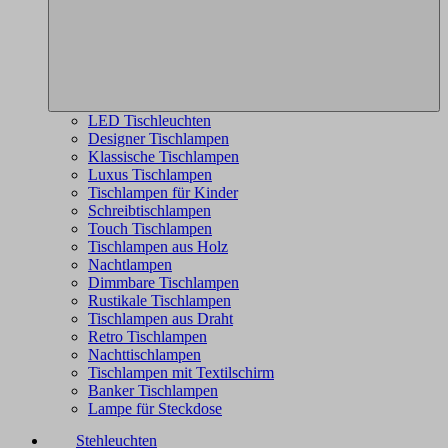
LED Tischleuchten
Designer Tischlampen
Klassische Tischlampen
Luxus Tischlampen
Tischlampen für Kinder
Schreibtischlampen
Touch Tischlampen
Tischlampen aus Holz
Nachtlampen
Dimmbare Tischlampen
Rustikale Tischlampen
Tischlampen aus Draht
Retro Tischlampen
Nachttischlampen
Tischlampen mit Textilschirm
Banker Tischlampen
Lampe für Steckdose
Stehleuchten