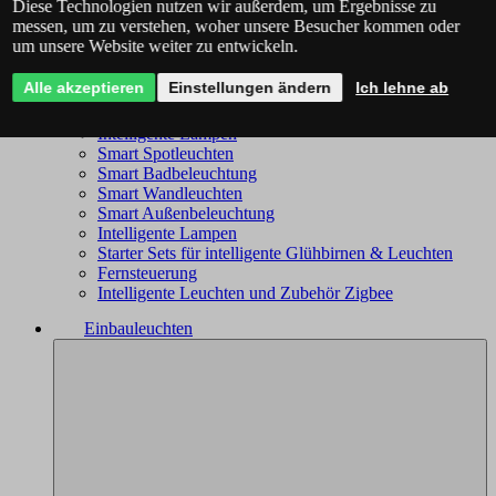
Diese Technologien nutzen wir außerdem, um Ergebnisse zu
Philips Hue - das komplette Angebot
messen, um zu verstehen, woher unsere Besucher kommen oder
Immax NEO - komplettes Sortiment
um unsere Website weiter zu entwickeln.
Trio Wiz - das komplette Angebot
Smart Kronleuchter
Alle akzeptieren
Einstellungen ändern
Ich lehne ab
Smart Deckenleuchten
Smart Leuchten
Intelligente Lampen
Smart Spotleuchten
Smart Badbeleuchtung
Smart Wandleuchten
Smart Außenbeleuchtung
Intelligente Lampen
Starter Sets für intelligente Glühbirnen & Leuchten
Fernsteuerung
Intelligente Leuchten und Zubehör Zigbee
Einbauleuchten