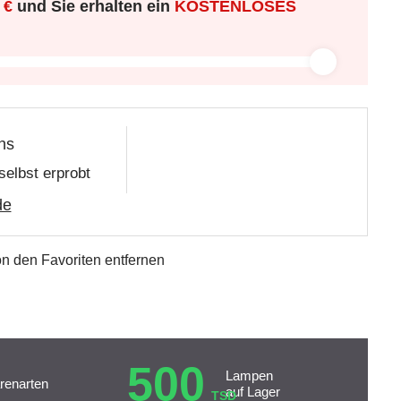
 €
und Sie erhalten ein
KOSTENLOSES
ns
selbst erprobt
de
n den Favoriten entfernen
500
Lampen
renarten
auf Lager
TSD