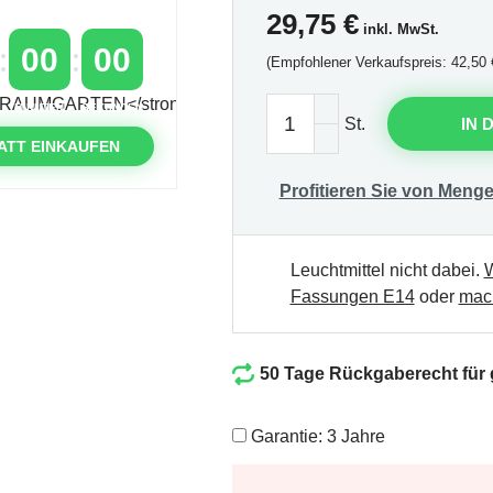
29,75
€
inkl. MwSt.
00
00
(Empfohlener Verkaufspreis: 42,50 
MINUTEN
SEKUNDEN
St.
IN 
ATT EINKAUFEN
Profitieren Sie von Menge
Leuchtmittel nicht dabei.
W
Fassungen E14
oder
mach
50 Tage Rückgaberecht für
Garantie: 3 Jahre