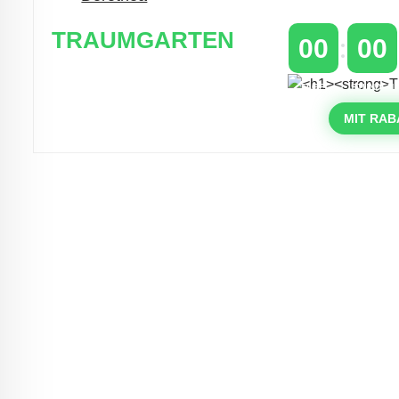
TRAUMGARTEN
00
00
Zeitlich begrenzter 20 % Rabatt auf
TAGE
STUNDEN
Bestellungen über 400 €
mit dem Code: VIP20DE
MIT RAB