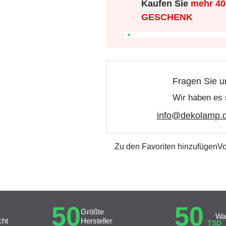
Kaufen Sie
mehr
40
GESCHENK
Fragen Sie u
Wir haben es 
info@dekolamp.
Zu den Favoriten hinzufügen
Vo
50
50
Größte
Wa
cht
Hersteller
TSD