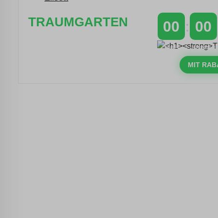
TRAUMGARTEN
00
00
Zeitlich begrenzter 20 % Rabatt auf
TAGE
STUNDEN
Bestellungen über 400 €
mit dem Code: VIP20DE
MIT RAB