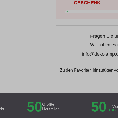
GESCHENK
Fragen Sie u
Wir haben es 
info@dekolamp.
Zu den Favoriten hinzufügen
Vo
50
50
Größte
Wa
cht
Hersteller
TSD