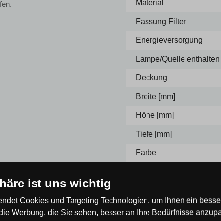
Material
fen.
Fassung Filter
Energieversorgung
Lampe/Quelle enthalten
Deckung
Breite [mm]
Höhe [mm]
Tiefe [mm]
Farbe
phäre ist uns wichtig
ren Lampentypen der gleichen
d- oder Stehleuchten und
ndet Cookies und Targeting Technologien, um Ihnen ein besser
emütliche Umgebung zu Hause,
die Werbung, die Sie sehen, besser an Ihre Bedürfnisse anzup
die Leuchte fest an der Wand,