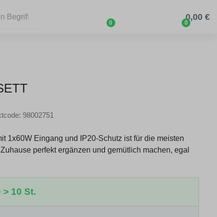
0,00 €
0
0
SETT
ktcode: 98002751
 1x60W Eingang und IP20-Schutz ist für die meisten
r Zuhause perfekt ergänzen und gemütlich machen, egal
 > 10 St.