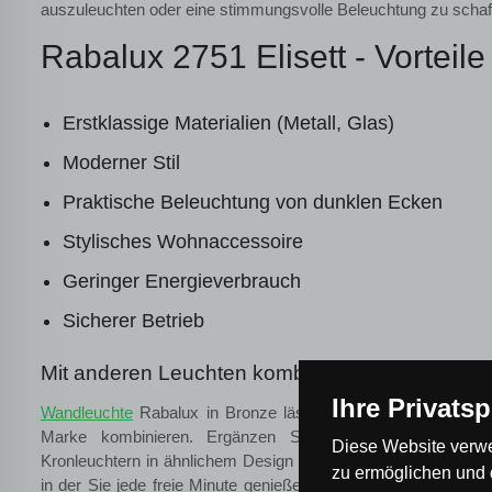
auszuleuchten oder eine stimmungsvolle Beleuchtung zu schaf
Rabalux 2751 Elisett - Vorteile
Erstklassige Materialien (Metall, Glas)
Moderner Stil
Praktische Beleuchtung von dunklen Ecken
Stylisches Wohnaccessoire
Geringer Energieverbrauch
Sicherer Betrieb
Mit anderen Leuchten kombinierbar
Ihre Privats
Wandleuchte
Rabalux in Bronze lässt sich perfekt mit ande
Marke kombinieren. Ergänzen Sie es mit anderen Wan
Diese Website verwe
Kronleuchtern in ähnlichem Design und schaffen Sie eine g
zu ermöglichen und 
in der Sie jede freie Minute genießen werden. Sie montieren 