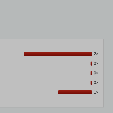
2×
0×
0×
0×
1×