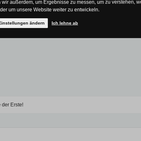
 wir außerdem, um Ergebnisse zu messen, um zu verstehen, w
 und nicht wie eine Stehlampe
er um unsere Website weiter zu entwickeln.
Einstellungen ändern
Ich lehne ab
leuchtung
 der Erste!