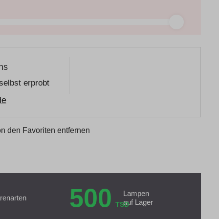
ns
selbst erprobt
de
n den Favoriten entfernen
500
Lampen
renarten
auf Lager
TSD