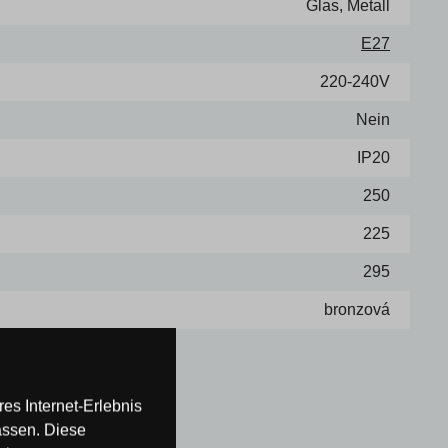
Glas, Metall
E27
220-240V
Nein
IP20
250
225
295
bronzová
es Internet-Erlebnis
assen. Diese