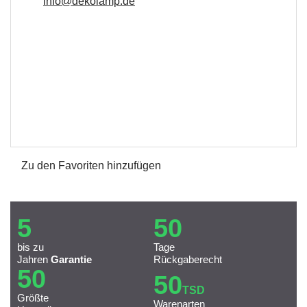
info@dekolamp.de
Zu den Favoriten hinzufügen
5
50
bis zu
Tage
Jahren
Garantie
Rückgaberecht
50
50
TSD
Größte
Warenarten