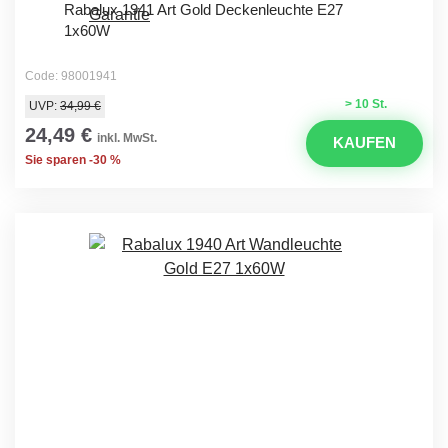
Rabalux 1941 Art Gold Deckenleuchte E27
1x60W
Code: 98001941
> 10 St.
UVP:
34,99 €
24,49 €
inkl. MwSt.
KAUFEN
Sie sparen -30 %