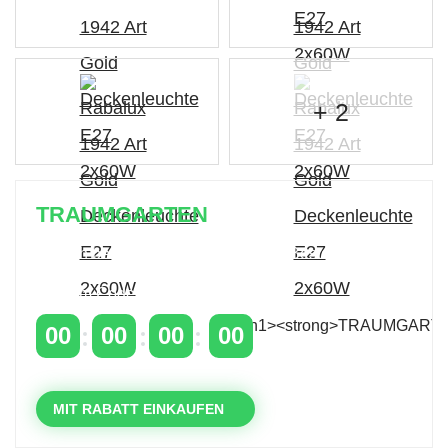
+ 2
TRAUMGARTEN
Zeitlich begrenzter 20 % Rabatt auf Bestellungen
über 400 €
mit dem Code: VIP20DE
00
00
00
00
TAGE
STUNDEN
MINUTEN
SEKUNDEN
MIT RABATT EINKAUFEN