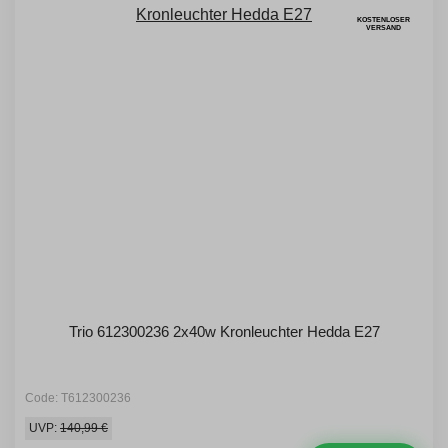
KOSTENLOSER
VERSAND
Trio 612300236 2x40w Kronleuchter Hedda E27
Code: T612300236
UVP:
140,99 €