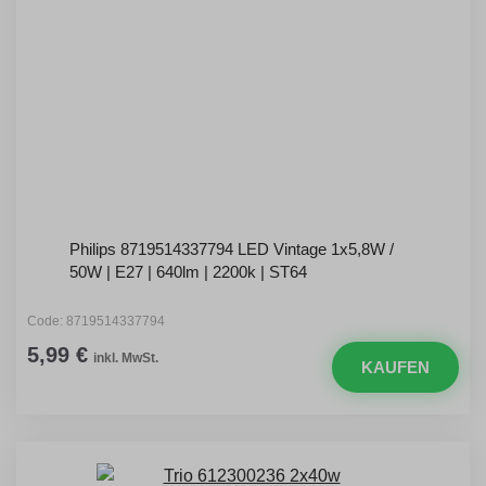
Philips 8719514337794 LED Vintage 1x5,8W /
50W | E27 | 640lm | 2200k | ST64
Code: 8719514337794
5,99 €
inkl. MwSt.
KAUFEN