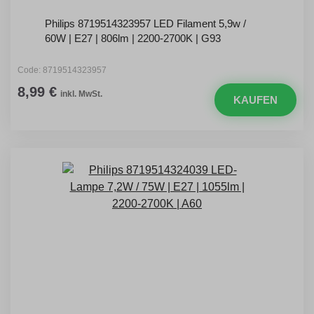
Philips 8719514323957 LED Filament 5,9w /
60W | E27 | 806lm | 2200-2700K | G93
Code: 8719514323957
8,99 €
inkl. MwSt.
KAUFEN