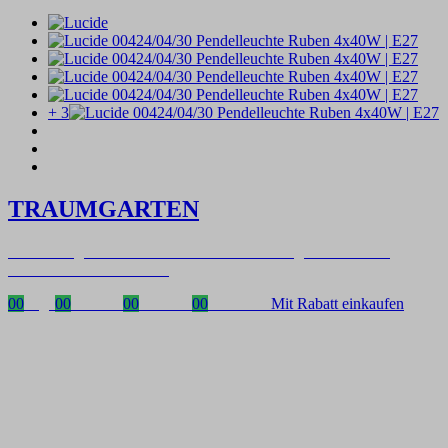
+ 3
TRAUMGARTEN
Zeitlich begrenzter 20 % Rabatt auf Bestellungen über 400 €
mit dem Code: VIP20DE
00
Tage
00
Stunden
00
Minuten
00
Sekunden
Mit Rabatt einkaufen