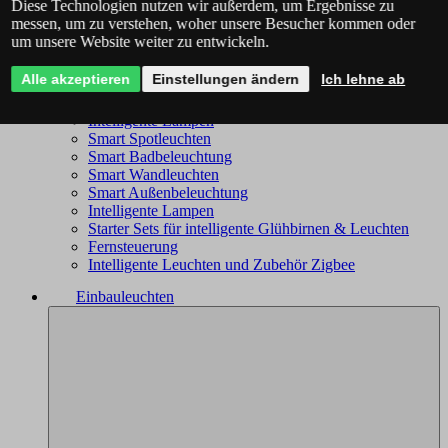
Diese Technologien nutzen wir außerdem, um Ergebnisse zu
Philips Hue - das komplette Angebot
messen, um zu verstehen, woher unsere Besucher kommen oder
Immax NEO - komplettes Sortiment
um unsere Website weiter zu entwickeln.
Trio Wiz - das komplette Angebot
Smart Kronleuchter
Alle akzeptieren
Einstellungen ändern
Ich lehne ab
Smart Deckenleuchten
Smart Leuchten
Intelligente Lampen
Smart Spotleuchten
Smart Badbeleuchtung
Smart Wandleuchten
Smart Außenbeleuchtung
Intelligente Lampen
Starter Sets für intelligente Glühbirnen & Leuchten
Fernsteuerung
Intelligente Leuchten und Zubehör Zigbee
Einbauleuchten