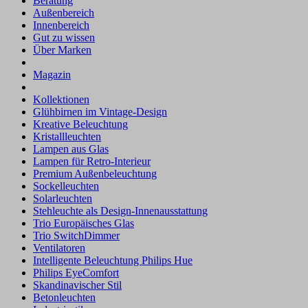
Beratung
Außenbereich
Innenbereich
Gut zu wissen
Über Marken
Magazin
Kollektionen
Glühbirnen im Vintage-Design
Kreative Beleuchtung
Kristallleuchten
Lampen aus Glas
Lampen für Retro-Interieur
Premium Außenbeleuchtung
Sockelleuchten
Solarleuchten
Stehleuchte als Design-Innenausstattung
Trio Europäisches Glas
Trio SwitchDimmer
Ventilatoren
Intelligente Beleuchtung Philips Hue
Philips EyeComfort
Skandinavischer Stil
Betonleuchten