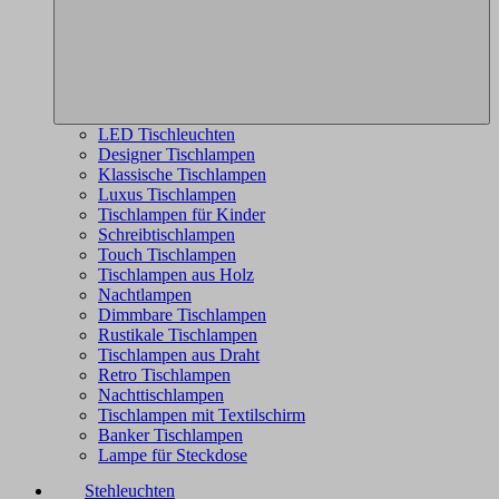
LED Tischleuchten
Designer Tischlampen
Klassische Tischlampen
Luxus Tischlampen
Tischlampen für Kinder
Schreibtischlampen
Touch Tischlampen
Tischlampen aus Holz
Nachtlampen
Dimmbare Tischlampen
Rustikale Tischlampen
Tischlampen aus Draht
Retro Tischlampen
Nachttischlampen
Tischlampen mit Textilschirm
Banker Tischlampen
Lampe für Steckdose
Stehleuchten