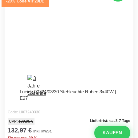
-20% Code VIP20DE
Lucide 00724/03/30 Stehleuchte Ruben 3x40W |
E27
Code: L007240330
Lieferfrist: ca. 3-7 Tage
UVP:
189,95 €
132,97 €
inkl. MwSt.
KAUFEN
Sie sparen -30 %