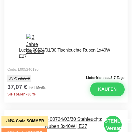
Lucide 00524/01/30 Tischleuchte Ruben 1x40W |
E27
Code: L005240130
Lieferfrist: ca. 3-7 Tage
UVP:
52,95 €
37,07 €
inkl. MwSt.
KAUFEN
Sie sparen -30 %
KOSTENLOSE
-14% Code SOMMER
Versand