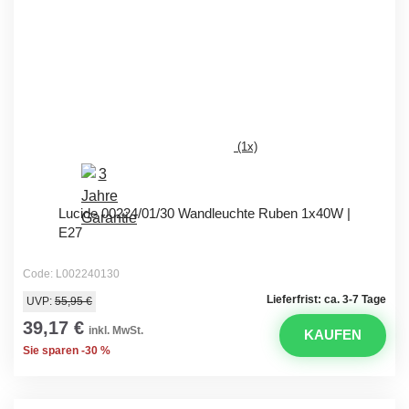
(1x)
Lucide 00224/01/30 Wandleuchte Ruben 1x40W |
E27
Code: L002240130
Lieferfrist: ca. 3-7 Tage
UVP:
55,95 €
39,17 €
inkl. MwSt.
KAUFEN
Sie sparen -30 %