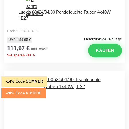
Lucide 00424/04/30 Pendelleuchte Ruben 4x40W
| E27
Code: L004240430
Lieferfrist: ca. 3-7 Tage
UVP:
159,95 €
111,97 €
inkl. MwSt.
KAUFEN
Sie sparen -30 %
-14% Code SOMMER
-20% Code VIP20DE