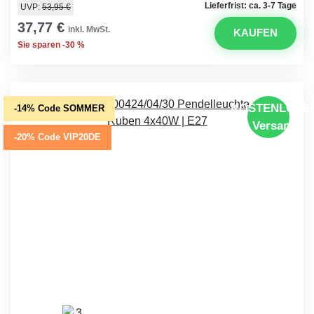
Lieferfrist: ca. 3-7 Tage
UVP:
53,95 €
37,77 €
inkl. MwSt.
KAUFEN
Sie sparen -30 %
KOSTENLOSE
-14% Code SOMMER
Versand
-20% Code VIP20DE