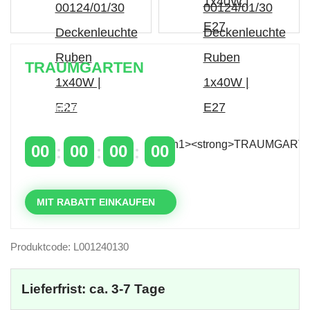
TRAUMGARTEN
Zeitlich begrenzter 20 % Rabatt auf Bestellungen
über 400 €
mit dem Code: VIP20DE
00
00
00
00
TAGE
STUNDEN
MINUTEN
SEKUNDEN
MIT RABATT EINKAUFEN
Produktcode: L001240130
Lieferfrist: ca. 3-7 Tage