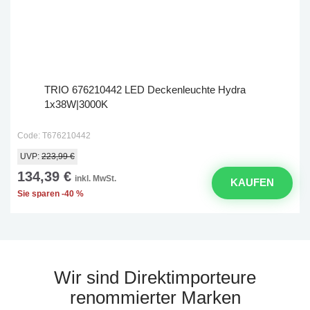
TRIO 676210442 LED Deckenleuchte Hydra
1x38W|3000K
Code: T676210442
UVP:
223,99 €
134,39 €
inkl. MwSt.
KAUFEN
Sie sparen -40 %
Wir sind Direktimporteure
renommierter Marken