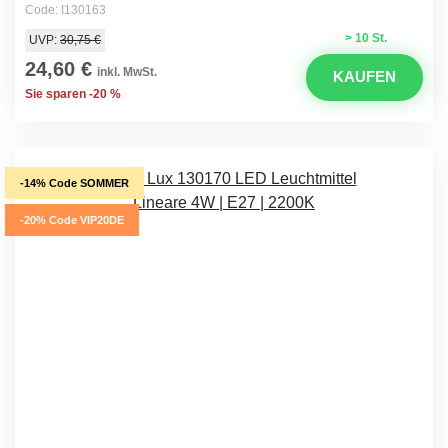
Code: I130163
> 10 St.
UVP:
30,75 €
24,60 €
inkl. MwSt.
KAUFEN
Sie sparen -20 %
-14% Code SOMMER
-20% Code VIP20DE