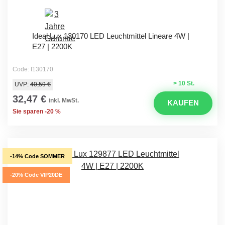
Ideal Lux 130170 LED Leuchtmittel Lineare 4W |
E27 | 2200K
Code: I130170
> 10 St.
UVP:
40,59 €
32,47 €
inkl. MwSt.
KAUFEN
Sie sparen -20 %
-14% Code SOMMER
-20% Code VIP20DE