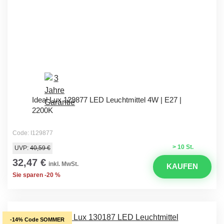
Ideal Lux 129877 LED Leuchtmittel 4W | E27 |
2200K
Code: I129877
> 10 St.
UVP:
40,59 €
32,47 €
inkl. MwSt.
KAUFEN
Sie sparen -20 %
-14% Code SOMMER