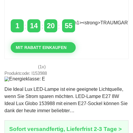
Zeitlich begrenzter 20 % Rabatt auf Bestellungen
über 400 €
mit dem Code: VIP20DE
1
14
20
54
TAGE
STUNDEN
MINUTEN
SEKUNDEN
MIT RABATT EINKAUFEN
(1x)
Produktcode: I153988
Die Ideal Lux LED-Lampe ist eine geeignete Lichtquelle,
wenn Sie Strom sparen möchten. LED-Lampe E27 8W
Ideal Lux Globo 153988 mit einem E27-Sockel können Sie
dank der heute immer beliebter…
Sofort versandfertig, Lieferfrist 2-3 Tage >