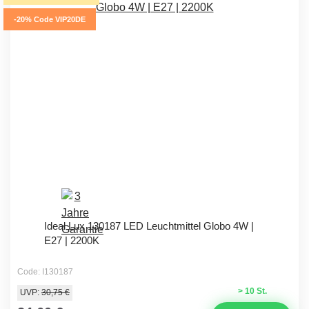
-20% Code VIP20DE
Ideal Lux 130187 LED Leuchtmittel Globo 4W |
E27 | 2200K
Code: I130187
> 10 St.
UVP:
30,75 €