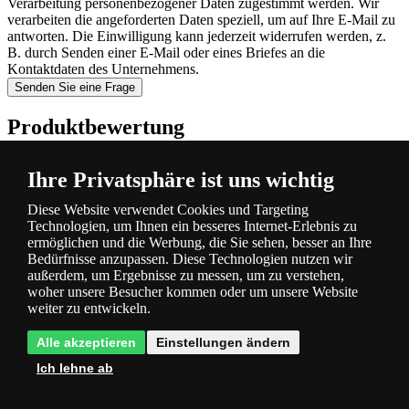
Verarbeitung personenbezogener Daten zugestimmt werden. Wir
verarbeiten die angeforderten Daten speziell, um auf Ihre E-Mail zu
antworten. Die Einwilligung kann jederzeit widerrufen werden, z.
B. durch Senden einer E-Mail oder eines Briefes an die
Kontaktdaten des Unternehmens.
Senden Sie eine Frage
Produktbewertung
Gesamtwertung
Wir erhalten Produktbewertungen von echten
Ihre Privatsphäre ist uns wichtig
Kunden, denen wir nach Absenden der Bestellung eine E-Mail mit
Diese Website verwendet Cookies und Targeting
der Bitte um Bewertung der bestellten Ware zusenden. Mehr
hier
.
Technologien, um Ihnen ein besseres Internet-Erlebnis zu
ermöglichen und die Werbung, die Sie sehen, besser an Ihre
100 %
Bedürfnisse anzupassen. Diese Technologien nutzen wir
1
Kunde hat bewertet
außerdem, um Ergebnisse zu messen, um zu verstehen,
1×
woher unsere Besucher kommen oder um unsere Website
0×
weiter zu entwickeln.
0×
0×
Alle akzeptieren
Einstellungen ändern
0×
Ich lehne ab
Produktkategorie