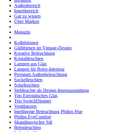
Beratung
Außenbereich
Innenbereich
Gut zu wissen
Über Marken
Magazin
Kollektionen
Glühbirnen im Vintage-Design
Kreative Beleuchtung
Kristallleuchten
Lampen aus Glas
Lampen für Retro-Interieur
Premium Außenbeleuchtung
Sockelleuchten
Solarleuchten
Stehleuchte als Design-Innenausstattung
Trio Europäisches Glas
Trio SwitchDimmer
Ventilatoren
Intelligente Beleuchtung Philips Hue
Philips EyeComfort
Skandinavischer Stil
Betonleuchten