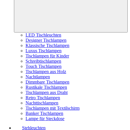
LED Tischleuchten
Designer Tischlampen
Klassische Tischlampen
Luxus Tischlampen
Tischlampen für Kinder
Schreibtischlampen
Touch Tischlampen
Tischlampen aus Holz
Nachtlampen
Dimmbare Tischlampen
Rustikale Tischlampen
Tischlampen aus Draht
Retro Tischlampen
Nachttischlampen
Tischlampen mit Textilschirm
Banker Tischlampen
Lampe für Steckdose
Stehleuchten