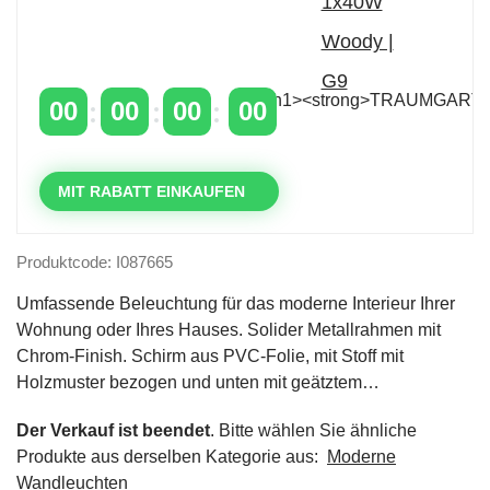
Zeitlich begrenzter 20 % Rabatt auf Bestellungen
über 400 €
mit dem Code: VIP20DE
00
00
00
00
TAGE
STUNDEN
MINUTEN
SEKUNDEN
MIT RABATT EINKAUFEN
Produktcode: I087665
Umfassende Beleuchtung für das moderne Interieur Ihrer
Wohnung oder Ihres Hauses. Solider Metallrahmen mit
Chrom-Finish. Schirm aus PVC-Folie, mit Stoff mit
Holzmuster bezogen und unten mit geätztem…
Der Verkauf ist beendet
. Bitte wählen Sie ähnliche
Produkte aus derselben Kategorie aus:
Moderne
Wandleuchten