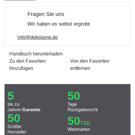
Fragen Sie uns
Wir haben es selbst erprobt
info@dekolamp.de
Handbuch herunterladen
Zu den Favoriten
Von den Favoriten
hinzufügen
entfernen
5
50
bis zu
Tage
Jahren
Garantie
Rückgaberecht
50
50
TSD
Größte
Warenarten
Hersteller