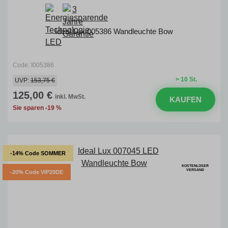
Ideal Lux 005386 Wandleuchte Bow
Code: I005386
> 10 St.
UVP:
153,75 €
125,00 €
inkl. MwSt.
KAUFEN
Sie sparen -19 %
-14% Code SOMMER
KOSTENLOSER
VERSAND
-20% Code VIP20DE