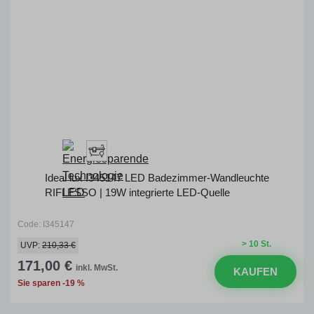
Ideal lux I345147 LED Badezimmer-Wandleuchte
RIFLESSO | 19W integrierte LED-Quelle
Code: I345147
> 10 St.
UVP:
210,33 €
171,00 €
inkl. MwSt.
KAUFEN
Sie sparen -19 %