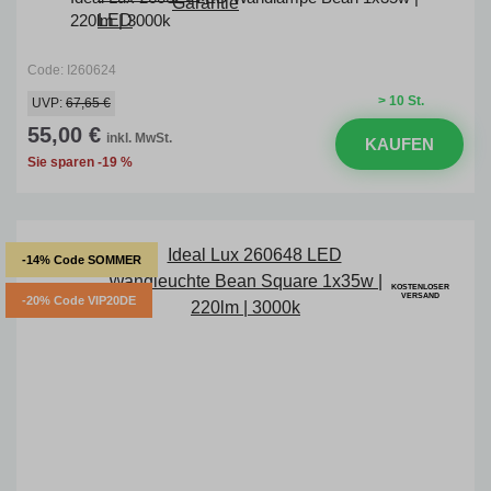
220lm | 3000k
Code: I260624
> 10 St.
UVP:
67,65 €
55,00 €
inkl. MwSt.
KAUFEN
Sie sparen -19 %
-14% Code SOMMER
KOSTENLOSER
VERSAND
-20% Code VIP20DE