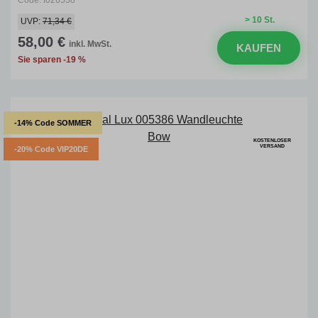
Code: I026558
> 10 St.
UVP:
71,34 €
58,00 €
inkl. MwSt.
KAUFEN
Sie sparen -19 %
-14% Code SOMMER
KOSTENLOSER
VERSAND
-20% Code VIP20DE