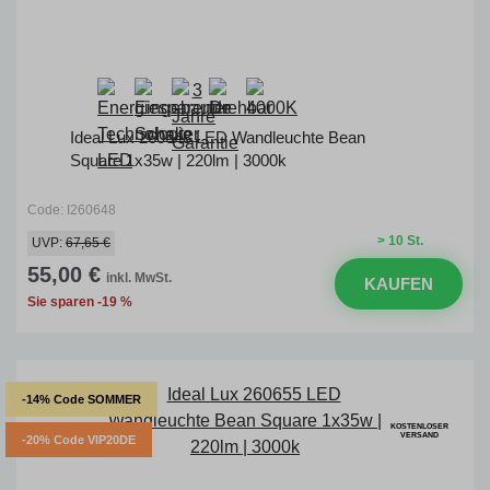
Ideal Lux 260648 LED Wandleuchte Bean
Square 1x35w | 220lm | 3000k
Code: I260648
> 10 St.
UVP:
67,65 €
55,00 €
inkl. MwSt.
KAUFEN
Sie sparen -19 %
-14% Code SOMMER
KOSTENLOSER
VERSAND
-20% Code VIP20DE