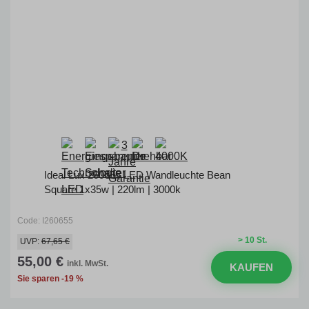
Ideal Lux 260655 LED Wandleuchte Bean
Square 1x35w | 220lm | 3000k
Code: I260655
> 10 St.
UVP:
67,65 €
55,00 €
inkl. MwSt.
KAUFEN
Sie sparen -19 %