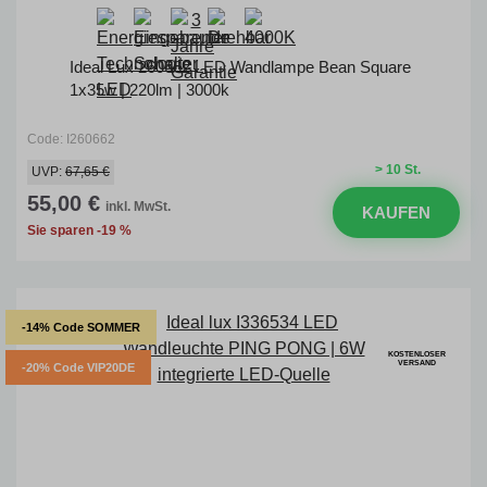
Ideal Lux 260662 LED Wandlampe Bean Square
1x35w | 220lm | 3000k
Code: I260662
> 10 St.
UVP:
67,65 €
55,00 €
inkl. MwSt.
KAUFEN
Sie sparen -19 %
-14% Code SOMMER
KOSTENLOSER
VERSAND
-20% Code VIP20DE