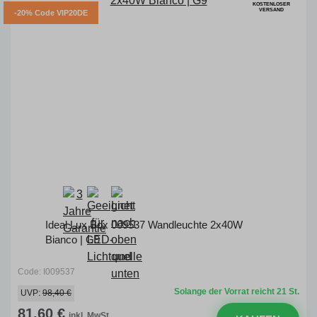
KOSTENLOSER
VERSAND
-20% Code VIP20DE
Ideal Lux Box 009537 Wandleuchte 2x40W
Bianco | G9
Code: I009537
Solange der Vorrat reicht 21 St.
UVP:
98,40 €
81,60 €
inkl. MwSt.