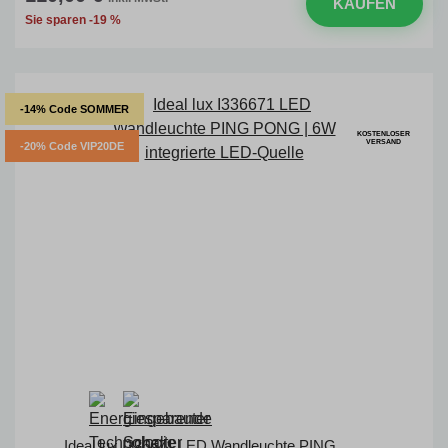
KAUFEN
Sie sparen -19 %
-14% Code SOMMER
KOSTENLOSER
VERSAND
-20% Code VIP20DE
Ideal lux I336671 LED Wandleuchte PING