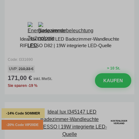
Ideal lux I331690 LED Badezimmer-Wandleuchte
RIFLESSO D82 | 19W integrierte LED-Quelle
Code: I331690
> 10 St.
UVP:
210,33 €
171,00 €
inkl. MwSt.
KAUFEN
Sie sparen -19 %
-14% Code SOMMER
KOSTENLOSER
VERSAND
-20% Code VIP20DE