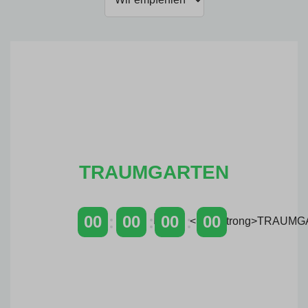
TRAUMGARTEN
00
00
00
00
TAGE
STUNDEN
MINUTEN
SEKUNDEN
Zeitlich begrenzter 20 % Rabatt
auf Bestellungen über 400 €