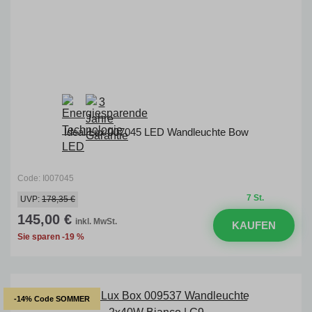
Ideal Lux 007045 LED Wandleuchte Bow
Code: I007045
7 St.
UVP:
178,35 €
145,00 €
inkl. MwSt.
KAUFEN
Sie sparen -19 %
-14% Code SOMMER