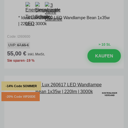
* Ideal Lux 260600 LED Wandlampe Bean 1x35w
| 220lm | 3000k
Code: I260600
> 10 St.
UVP:
67,65 €
55,00 €
inkl. MwSt.
KAUFEN
Sie sparen -19 %
-14% Code SOMMER
KOSTENLOSER
VERSAND
-20% Code VIP20DE