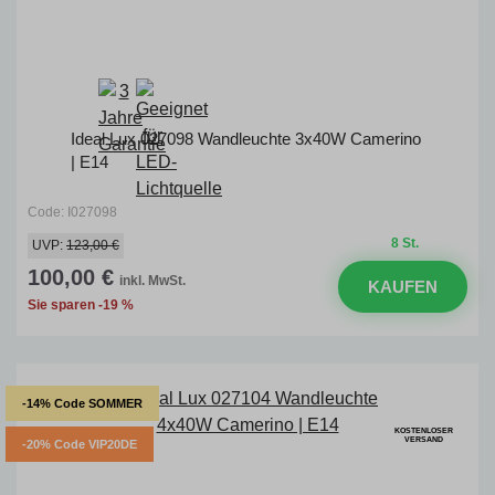
Ideal Lux 027098 Wandleuchte 3x40W Camerino
| E14
Code: I027098
8 St.
UVP:
123,00 €
100,00 €
inkl. MwSt.
KAUFEN
Sie sparen -19 %
-14% Code SOMMER
KOSTENLOSER
VERSAND
-20% Code VIP20DE