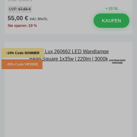
Code: I260679
> 10 St.
UVP:
67,65 €
55,00 €
inkl. MwSt.
KAUFEN
Sie sparen -19 %
-14% Code SOMMER
KOSTENLOSER
VERSAND
-20% Code VIP20DE