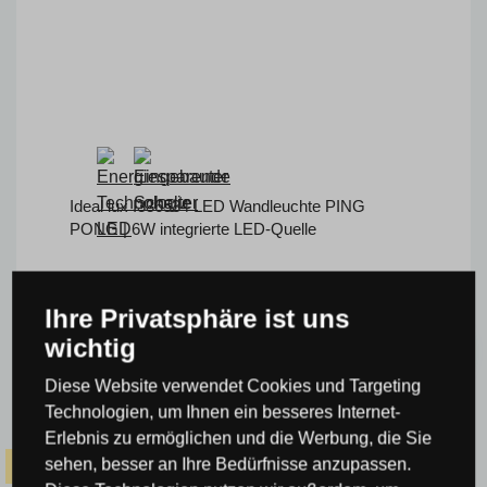
Ideal lux I336534 LED Wandleuchte PING
PONG | 6W integrierte LED-Quelle
Code: I336534
> 10 St.
UVP:
135,30 €
Ihre Privatsphäre ist uns
110,00 €
wichtig
inkl. MwSt.
KAUFEN
Sie sparen -19 %
Diese Website verwendet Cookies und Targeting
Technologien, um Ihnen ein besseres Internet-
Erlebnis zu ermöglichen und die Werbung, die Sie
sehen, besser an Ihre Bedürfnisse anzupassen.
-14% Code SOMMER