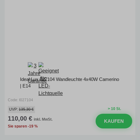
Ideal Lux 027104 Wandleuchte 4x40W Camerino
| E14
Code: I027104
> 10 St.
UVP:
135,30 €
110,00 €
inkl. MwSt.
KAUFEN
Sie sparen -19 %