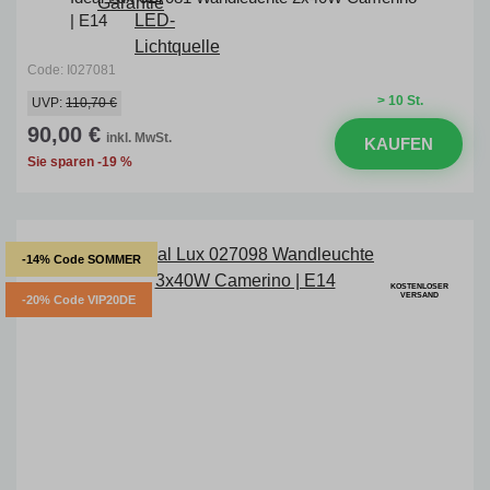
| E14
Code: I027081
> 10 St.
UVP:
110,70 €
90,00 €
inkl. MwSt.
KAUFEN
Sie sparen -19 %
-14% Code SOMMER
KOSTENLOSER
VERSAND
-20% Code VIP20DE