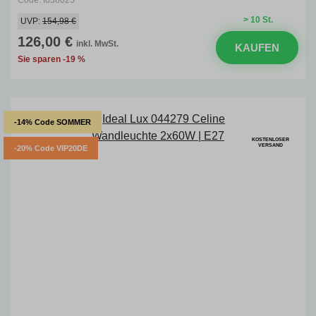
Code: I038025
> 10 St.
UVP:
154,98 €
126,00 €
inkl. MwSt.
KAUFEN
Sie sparen -19 %
-14% Code SOMMER
KOSTENLOSER
VERSAND
-20% Code VIP20DE