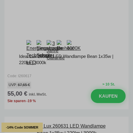
Ideal Lux 260617 LED Wandlampe Bean 1x35w |
220lm | 3000k
Code: I260617
> 10 St.
UVP:
67,65 €
55,00 €
inkl. MwSt.
KAUFEN
Sie sparen -19 %
-14% Code SOMMER