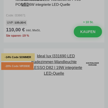
PONG | 6W integrierte LED-Quelle
Code: I336671
> 10 St.
UVP:
135,30 €
110,00 €
inkl. MwSt.
KAUFEN
Sie sparen -19 %
-14% Code SOMMER
KOSTENLOSER
VERSAND
-20% Code VIP20DE