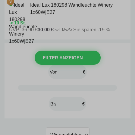
Ideal Lux 180298 Wandleuchte Winery
1x60W|E27
> 10 St.
UVP:
36,90 €
30,00 €
Sie sparen -19 %
inkl. MwSt.
FILTER ANZEIGEN
€
€