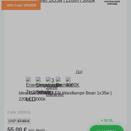
KOSTENLOSER
VERSAND
-20% Code VIP20DE
(1x)
Ideal Lux 260631 LED Wandlampe Bean 1x35w |
220lm | 3000k
Code: I260631
> 10 St.
UVP:
67,65 €
55,00 €
inkl. MwSt.