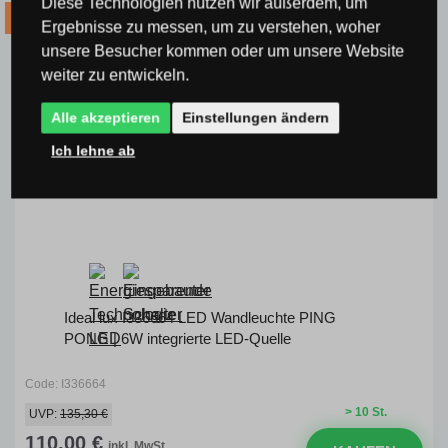
Diese Technologien nutzen wir außerdem, um
KOSTENLOSER
VERSAND
-20% Code VIP20DE
Ergebnisse zu messen, um zu verstehen, woher
unsere Besucher kommen oder um unsere Website
weiter zu entwickeln.
Alle akzeptieren
Einstellungen ändern
Ich lehne ab
Ideal lux I336664 LED Wandleuchte PING
PONG | 6W integrierte LED-Quelle
Code: I336664
> 10 St.
UVP:
135,30 €
110,00 €
inkl. MwSt.