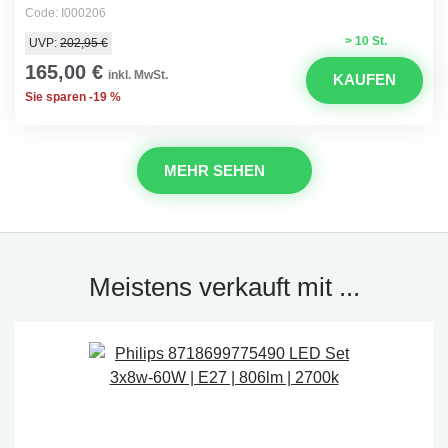
Code: I000206
> 10 St.
UVP:
202,95 €
165,00 €
inkl. MwSt.
KAUFEN
Sie sparen -19 %
MEHR SEHEN
Meistens verkauft mit ...