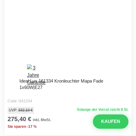
Ideal Lux 161334 Kronleuchter Mapa Fade
1x60W|E27
Code: I161334
Solange der Vorrat reicht 8 St.
UVP:
332,10 €
275,40 €
inkl. MwSt.
KAUFEN
Sie sparen -17 %