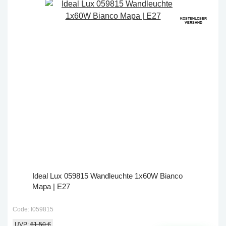
KOSTENLOSER
VERSAND
Ideal Lux 059815 Wandleuchte 1x60W Bianco
Mapa | E27
Code: I059815
UVP:
61,50 €