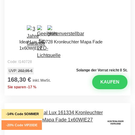
Ideal Lux 140728 Kronleuchter Mapa Fade
1x60W|E27
Code: I140728
Solange der Vorrat reicht 0 St.
UVP:
202,95 €
168,30 €
inkl. MwSt.
KAUFEN
Sie sparen -17 %
-14% Code SOMMER
KOSTENLOSER
VERSAND
-20% Code VIP20DE