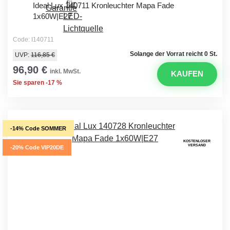
Ideal Lux 140711 Kronleuchter Mapa Fade
1x60W|E27
Code: I140711
Solange der Vorrat reicht 0 St.
UVP:
116,85 €
96,90 €
inkl. MwSt.
KAUFEN
Sie sparen -17 %
-14% Code SOMMER
KOSTENLOSER
VERSAND
-20% Code VIP20DE