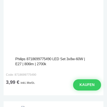
Philips 8718699775490 LED Set 3x8w-60W |
E27 | 806lm | 2700k
Code: 8718699775490
3,99 €
inkl. MwSt.
KAUFEN