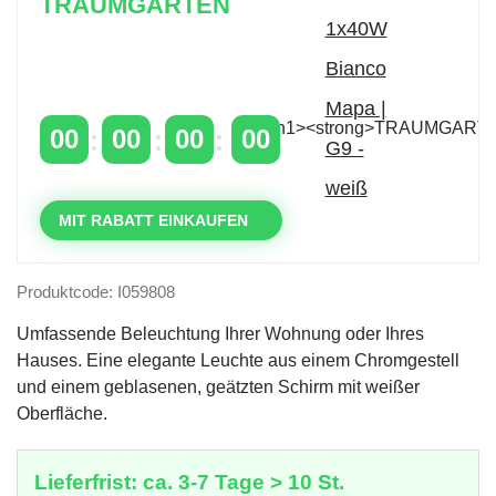
TRAUMGARTEN
Zeitlich begrenzter 20 % Rabatt auf Bestellungen
über 400 €
mit dem Code: VIP20DE
00
00
00
00
TAGE
STUNDEN
MINUTEN
SEKUNDEN
MIT RABATT EINKAUFEN
Produktcode: I059808
Umfassende Beleuchtung Ihrer Wohnung oder Ihres
Hauses. Eine elegante Leuchte aus einem Chromgestell
und einem geblasenen, geätzten Schirm mit weißer
Oberfläche.
Lieferfrist: ca. 3-7 Tage > 10 St.