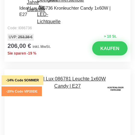
Ideal Lux 086736 Kronleuchter Candy 1x60W |
E27
Code: I086736
> 10 St.
UVP:
253,38 €
206,00 €
inkl. MwSt.
KAUFEN
Sie sparen -19 %
-14% Code SOMMER
KOSTENLOSER
VERSAND
-20% Code VIP20DE