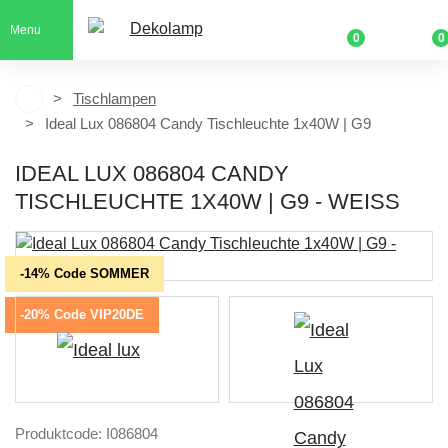
Menu
0
0
Tischlampen
Ideal Lux 086804 Candy Tischleuchte 1x40W | G9
IDEAL LUX 086804 CANDY
TISCHLEUCHTE 1X40W | G9 - WEISS
-14% Code SOMMER
-20% Code VIP20DE
Produktcode: I086804