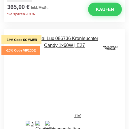
365,00 €
inkl. MwSt.
KAUFEN
Sie sparen -19 %
-14% Code SOMMER
KOSTENLOSER
VERSAND
-20% Code VIP20DE
(1x)