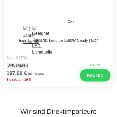
(1x)
Ideal Lux 086781 Leuchte 1x60W Candy | E27
Code: I086781
> 10 St.
UVP:
242,31 €
197,00 €
inkl. MwSt.
KAUFEN
Sie sparen -19 %
Wir sind Direktimporteure