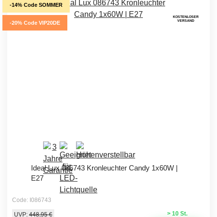
-14% Code SOMMER
KOSTENLOSER
VERSAND
-20% Code VIP20DE
Ideal Lux 086743 Kronleuchter Candy 1x60W |
E27
Code: I086743
> 10 St.
UVP:
448,95 €