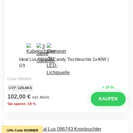
Ideal Lux 086804 Candy Tischleuchte 1x40W |
G9
Code: I086804
> 10 St.
UVP:
125,46 €
102,00 €
inkl. MwSt.
KAUFEN
Sie sparen -19 %
-14% Code SOMMER