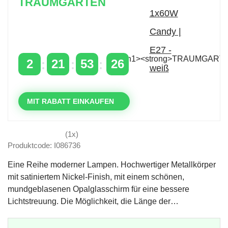
TRAUMGARTEN
Zeitlich begrenzter 20 % Rabatt auf Bestellungen
über 400 €
mit dem Code: VIP20DE
2
21
53
25
TAGE
STUNDEN
MINUTEN
SEKUNDEN
MIT RABATT EINKAUFEN
(1x)
Produktcode: I086736
Eine Reihe moderner Lampen. Hochwertiger Metallkörper
mit satiniertem Nickel-Finish, mit einem schönen,
mundgeblasenen Opalglasschirm für eine bessere
Lichtstreuung. Die Möglichkeit, die Länge der…