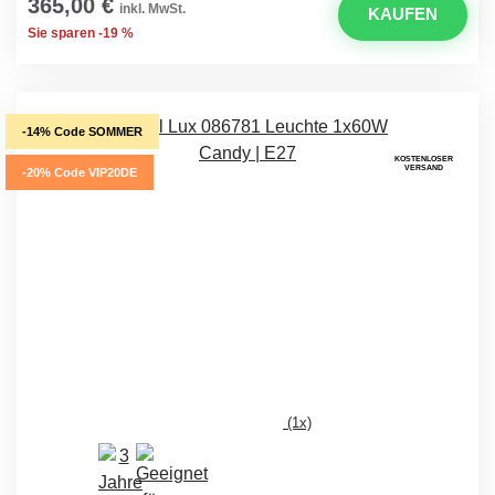
365,00 €
inkl. MwSt.
KAUFEN
Sie sparen -19 %
-14% Code SOMMER
KOSTENLOSER
VERSAND
-20% Code VIP20DE
(1x)