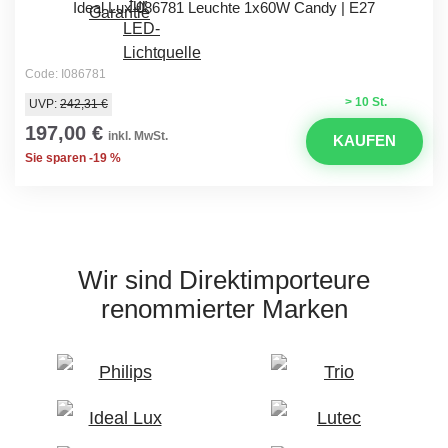
Ideal Lux 086781 Leuchte 1x60W Candy | E27
Code: I086781
> 10 St.
UVP:
242,31 €
197,00 €
inkl. MwSt.
KAUFEN
Sie sparen -19 %
Wir sind Direktimporteure
renommierter Marken