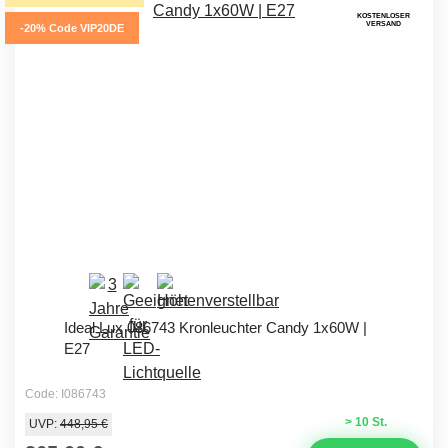
KOSTENLOSER
VERSAND
-20% Code VIP20DE
Ideal Lux 086743 Kronleuchter Candy 1x60W |
E27
Code: I086743
> 10 St.
UVP:
448,95 €