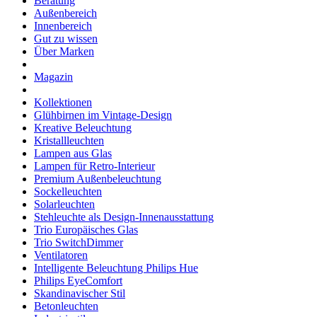
Beratung
Außenbereich
Innenbereich
Gut zu wissen
Über Marken
Magazin
Kollektionen
Glühbirnen im Vintage-Design
Kreative Beleuchtung
Kristallleuchten
Lampen aus Glas
Lampen für Retro-Interieur
Premium Außenbeleuchtung
Sockelleuchten
Solarleuchten
Stehleuchte als Design-Innenausstattung
Trio Europäisches Glas
Trio SwitchDimmer
Ventilatoren
Intelligente Beleuchtung Philips Hue
Philips EyeComfort
Skandinavischer Stil
Betonleuchten