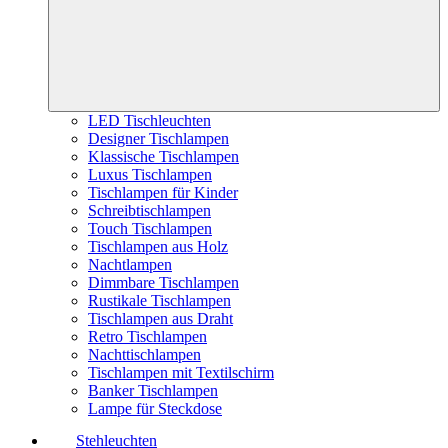
LED Tischleuchten
Designer Tischlampen
Klassische Tischlampen
Luxus Tischlampen
Tischlampen für Kinder
Schreibtischlampen
Touch Tischlampen
Tischlampen aus Holz
Nachtlampen
Dimmbare Tischlampen
Rustikale Tischlampen
Tischlampen aus Draht
Retro Tischlampen
Nachttischlampen
Tischlampen mit Textilschirm
Banker Tischlampen
Lampe für Steckdose
Stehleuchten