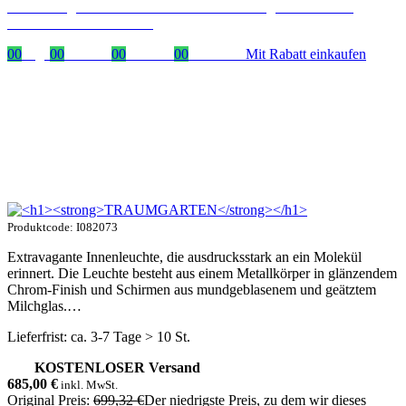
Zeitlich begrenzter 20 % Rabatt auf Bestellungen über 400 €
mit dem Code: VIP20DE
00
Tage
00
Stunden
00
Minuten
00
Sekunden
Mit Rabatt einkaufen
Produktcode: I082073
Extravagante Innenleuchte, die ausdrucksstark an ein Molekül
erinnert. Die Leuchte besteht aus einem Metallkörper in glänzendem
Chrom-Finish und Schirmen aus mundgeblasenem und geätztem
Milchglas.…
Lieferfrist: ca. 3-7 Tage > 10 St.
KOSTENLOSER Versand
685,00
€
inkl. MwSt.
Original Preis:
699,32 €
Der niedrigste Preis, zu dem wir dieses