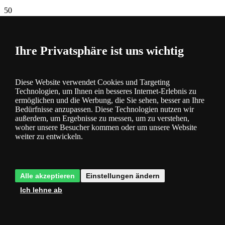
50
Größte
Hersteller
Ihre Privatsphäre ist uns wichtig
50
TSD
Warenarten
Diese Website verwendet Cookies und Targeting
Technologien, um Ihnen ein besseres Internet-Erlebnis zu
500
ermöglichen und die Werbung, die Sie sehen, besser an Ihre
TSD
Bedürfnisse anzupassen. Diese Technologien nutzen wir
außerdem, um Ergebnisse zu messen, um zu verstehen,
Lampen
woher unsere Besucher kommen oder um unsere Website
auf Lager
weiter zu entwickeln.
Alle akzeptieren
Einstellungen ändern
Ich lehne ab
Beschreibung