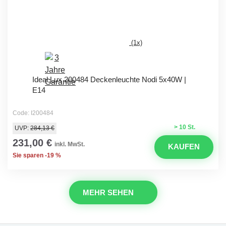
(1x)
Ideal Lux 200484 Deckenleuchte Nodi 5x40W |
E14
Code: I200484
> 10 St.
UVP:
284,13 €
231,00 €
inkl. MwSt.
KAUFEN
Sie sparen -19 %
MEHR SEHEN