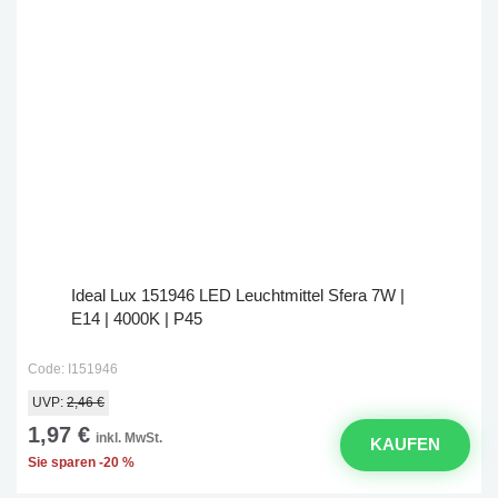
Ideal Lux 151946 LED Leuchtmittel Sfera 7W |
E14 | 4000K | P45
Code: I151946
UVP:
2,46 €
1,97 €
inkl. MwSt.
KAUFEN
Sie sparen -20 %