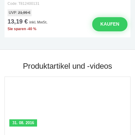
Code: T812400131
UVP:
21,99 €
13,19 €
inkl. MwSt.
KAUFEN
Sie sparen -40 %
Produktartikel und -videos
31. 08. 2016