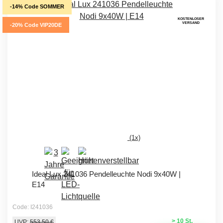
-14% Code SOMMER
KOSTENLOSER
VERSAND
-20% Code VIP20DE
(1x)
Ideal Lux 241036 Pendelleuchte Nodi 9x40W |
E14
Code: I241036
> 10 St.
UVP:
553,50 €