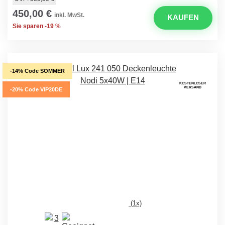
450,00 €
inkl. MwSt.
KAUFEN
Sie sparen -19 %
-14% Code SOMMER
KOSTENLOSER
VERSAND
-20% Code VIP20DE
(1x)