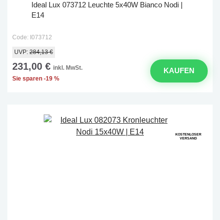
Ideal Lux 073712 Leuchte 5x40W Bianco Nodi |
E14
Code: I073712
UVP:
284,13 €
231,00 €
inkl. MwSt.
KAUFEN
Sie sparen -19 %
KOSTENLOSER
VERSAND