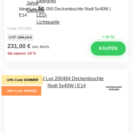
Ideal Lux 241 050 Deckenleuchte Nodi 5x40W |
E14
Code: I241050
> 10 St.
UVP:
284,13 €
231,00 €
inkl. MwSt.
KAUFEN
Sie sparen -19 %
-14% Code SOMMER
KOSTENLOSER
VERSAND
-20% Code VIP20DE