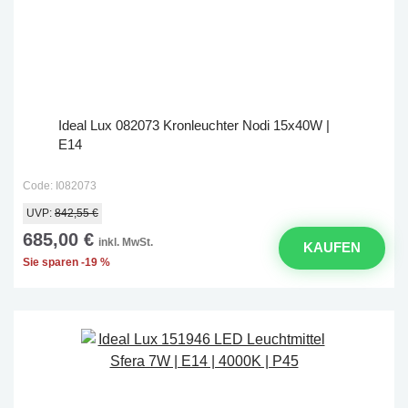
Ideal Lux 082073 Kronleuchter Nodi 15x40W |
E14
Code: I082073
UVP:
842,55 €
685,00 €
inkl. MwSt.
KAUFEN
Sie sparen -19 %