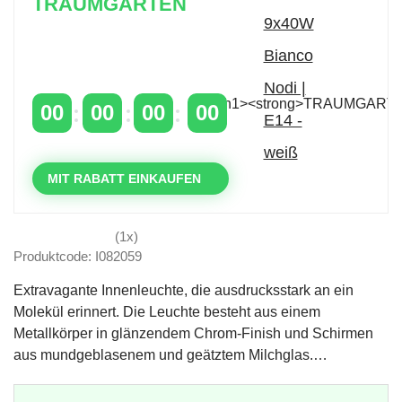
TRAUMGARTEN
Zeitlich begrenzter 20 % Rabatt auf Bestellungen
über 400 €
mit dem Code: VIP20DE
00
00
00
00
TAGE
STUNDEN
MINUTEN
SEKUNDEN
MIT RABATT EINKAUFEN
(1x)
Produktcode: I082059
Extravagante Innenleuchte, die ausdrucksstark an ein
Molekül erinnert. Die Leuchte besteht aus einem
Metallkörper in glänzendem Chrom-Finish und Schirmen
aus mundgeblasenem und geätztem Milchglas.…