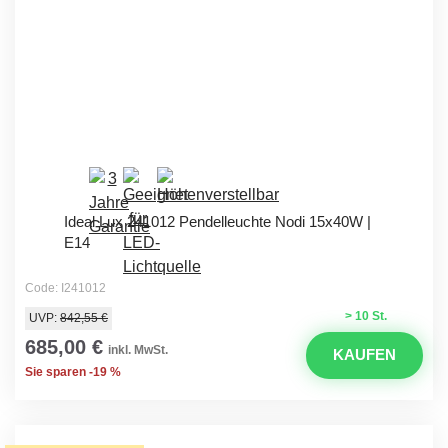
Ideal Lux 241012 Pendelleuchte Nodi 15x40W |
E14
Code: I241012
> 10 St.
UVP:
842,55 €
685,00 €
inkl. MwSt.
KAUFEN
Sie sparen -19 %