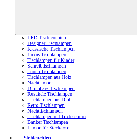
LED Tischleuchten
Designer Tischlampen
Klassische Tischlampen
Luxus Tischlampen
Tischlampen für Kinder
Schreibtischlampen
Touch Tischlampen
Tischlampen aus Holz
Nachtlampen
Dimmbare Tischlampen
Rustikale Tischlampen
Tischlampen aus Draht
Retro Tischlampen
Nachttischlampen
Tischlampen mit Textilschirm
Banker Tischlampen
Lampe für Steckdose
Stehleuchten