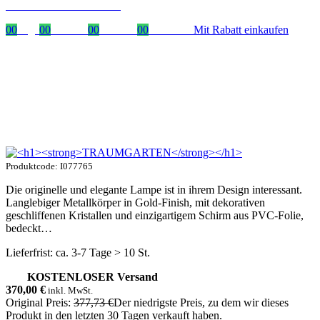
mit dem Code: VIP20DE
00
Tage
00
Stunden
00
Minuten
00
Sekunden
Mit Rabatt einkaufen
Produktcode: I077765
Die originelle und elegante Lampe ist in ihrem Design interessant.
Langlebiger Metallkörper in Gold-Finish, mit dekorativen
geschliffenen Kristallen und einzigartigem Schirm aus PVC-Folie,
bedeckt…
Lieferfrist: ca. 3-7 Tage > 10 St.
KOSTENLOSER Versand
370,00
€
inkl. MwSt.
Original Preis:
377,73 €
Der niedrigste Preis, zu dem wir dieses
Produkt in den letzten 30 Tagen verkauft haben.