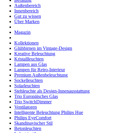
Beratung
Außenbereich
Innenbereich
Gut zu wissen
Über Marken
Magazin
Kollektionen
Glühbirnen im Vintage-Design
Kreative Beleuchtung
Kristallleuchten
Lampen aus Glas
Lampen für Retro-Interieur
Premium Außenbeleuchtung
Sockelleuchten
Solarleuchten
Stehleuchte als Design-Innenausstattung
Trio Europäisches Glas
Trio SwitchDimmer
Ventilatoren
Intelligente Beleuchtung Philips Hue
Philips EyeComfort
Skandinavischer Stil
Betonleuchten