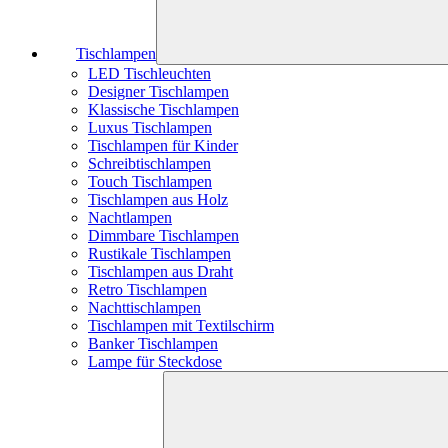
Tischlampen
LED Tischleuchten
Designer Tischlampen
Klassische Tischlampen
Luxus Tischlampen
Tischlampen für Kinder
Schreibtischlampen
Touch Tischlampen
Tischlampen aus Holz
Nachtlampen
Dimmbare Tischlampen
Rustikale Tischlampen
Tischlampen aus Draht
Retro Tischlampen
Nachttischlampen
Tischlampen mit Textilschirm
Banker Tischlampen
Lampe für Steckdose