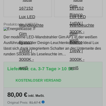
Produktcode: I167152
Der moderne LED-Wandstrahler Gim AP1 in der weißen
Ausführung aus der Design-Leuchtenkollektion Ideal Lux
lässt sich dank integriertem Schalter an der Unterseite des
runden Sockels als Leseleuchte im…
Lieferfrist: ca. 3-7 Tage > 10 St.
KOSTENLOSER VERSAND
80,00
€
inkl. MwSt.
Original Preis:
81,67 €