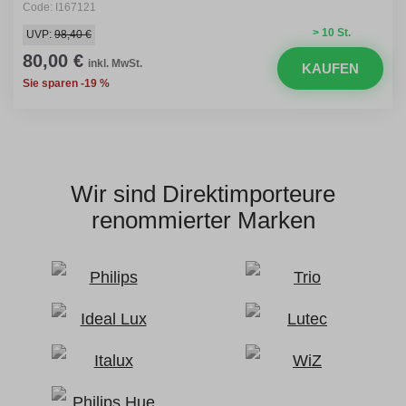
Code: I167121
> 10 St.
UVP:
98,40 €
80,00 €
inkl. MwSt.
KAUFEN
Sie sparen -19 %
Wir sind Direktimporteure
renommierter Marken