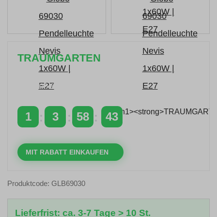
TRAUMGARTEN
Zeitlich begrenzter 20 % Rabatt auf Bestellungen
über 400 €
mit dem Code: VIP20DE
1
3
58
42
TAGE
STUNDEN
MINUTEN
SEKUNDEN
MIT RABATT EINKAUFEN
Produktcode: GLB69030
Lieferfrist: ca. 3-7 Tage > 10 St.