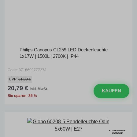
Philips Canopus CL259 LED Deckenleuchte
1x17W | 1500L | 2700K | IP44
Code: 8718699777272
UVP:
31,99 €
20,79 €
inkl. MwSt.
KAUFEN
Sie sparen -35 %
KOSTENLOSER
VERSAND