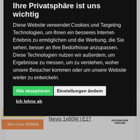
Ihre Privatsphäre ist uns
wichtig
Diese Website verwendet Cookies und Targeting
Technologien, um Ihnen ein besseres Internet-
Globo 69030-3H Pendelleuchte Nevis 3x60W |
Erlebnis zu ermöglichen und die Werbung, die Sie
E27
sehen, besser an Ihre Bedürfnisse anzupassen.
Diese Technologien nutzen wir außerdem, um
Code: GLB69030-3H
Ergebnisse zu messen, um zu verstehen, woher
> 10 St.
UVP:
115,99 €
unsere Besucher kommen oder um unsere Website
81,19 €
weiter zu entwickeln.
inkl. MwSt.
KAUFEN
Sie sparen -30 %
Alle akzeptieren
Einstellungen ändern
Ich lehne ab
-14% Code SOMMER
KOSTENLOSER
VERSAND
-20% Code VIP20DE