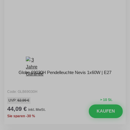
Globo 69030H Pendelleuchte Nevis 1x60W | E27
Code: GLB69030H
> 10 St.
UVP:
62,99 €
44,09 €
inkl. MwSt.
KAUFEN
Sie sparen -30 %