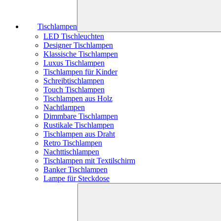
Tischlampen
LED Tischleuchten
Designer Tischlampen
Klassische Tischlampen
Luxus Tischlampen
Tischlampen für Kinder
Schreibtischlampen
Touch Tischlampen
Tischlampen aus Holz
Nachtlampen
Dimmbare Tischlampen
Rustikale Tischlampen
Tischlampen aus Draht
Retro Tischlampen
Nachttischlampen
Tischlampen mit Textilschirm
Banker Tischlampen
Lampe für Steckdose