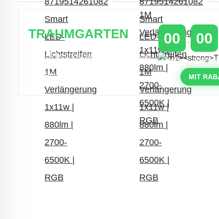
TRAUMGARTEN
00
00
Zeitlich begrenzter 20 % Rabatt auf
TAGE
STUNDEN
Bestellungen über 400 €
mit dem Code: VIP20DE
MIT RAB