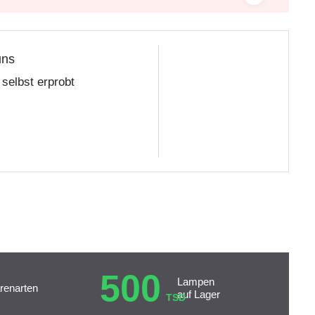
uns
selbst erprobt
500
Lampen
renarten
auf Lager
TSD