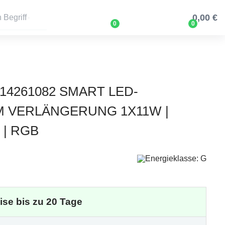
0,00 €
0
0
14261082 SMART LED-
M VERLÄNGERUNG 1X11W |
 | RGB
eise bis zu 20 Tage