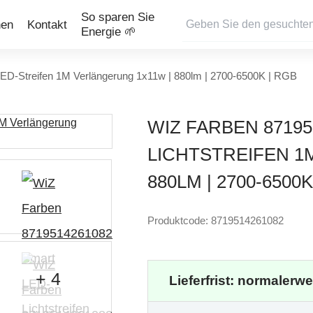
So sparen Sie
nen
Kontakt
Energie 🌱
D-Streifen 1M Verlängerung 1x11w | 880lm | 2700-6500K | RGB
WIZ FARBEN 87195
LICHTSTREIFEN 1
880LM | 2700-6500K
Produktcode: 8719514261082
+ 4
Lieferfrist: normalerw