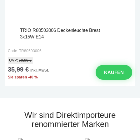
TRIO R80593006 Deckenleuchte Brest
3x15W|E14
Code: TR80593006
UVP:
59,99 €
35,99 €
inkl. MwSt.
KAUFEN
Sie sparen -40 %
Wir sind Direktimporteure
renommierter Marken