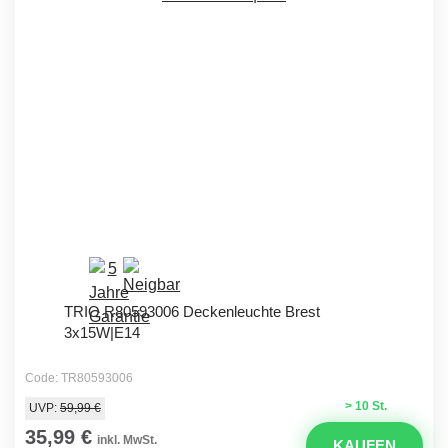
TRIO R80593006 Deckenleuchte Brest
3x15W|E14
Code: TR80593006
> 10 St.
UVP:
59,99 €
35,99 €
inkl. MwSt.
KAUFEN