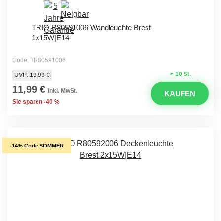
TRIO R80591006 Wandleuchte Brest
1x15W|E14
Code: TR80591006
> 10 St.
UVP:
19,99 €
11,99 €
inkl. MwSt.
KAUFEN
Sie sparen -40 %
-14% Code SOMMER