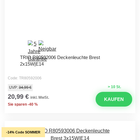
TRIO R80592006 Deckenleuchte Brest
2x15W|E14
Code: TR80592006
> 10 St.
UVP:
34,99 €
20,99 €
inkl. MwSt.
KAUFEN
Sie sparen -40 %
-14% Code SOMMER