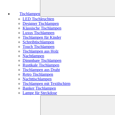
Tischlampen
LED Tischleuchten
Designer Tischlampen
Klassische Tischlampen
Luxus Tischlampen
Tischlampen für Kinder
Schreibtischlampen
Touch Tischlampen
Tischlampen aus Holz
Nachtlampen
Dimmbare Tischlampen
Rustikale Tischlampen
Tischlampen aus Draht
Retro Tischlampen
Nachttischlampen
Tischlampen mit Textilschirm
Banker Tischlampen
Lampe für Steckdose