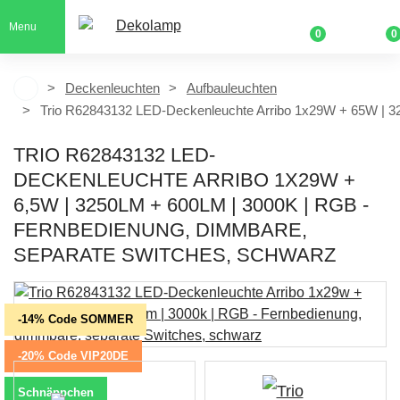
Menu
0
0
Deckenleuchten
Aufbauleuchten
Trio R62843132 LED-Deckenleuchte Arribo 1x29W + 65W | 3
TRIO R62843132 LED-
DECKENLEUCHTE ARRIBO 1X29W +
6,5W | 3250LM + 600LM | 3000K | RGB -
FERNBEDIENUNG, DIMMBARE,
SEPARATE SWITCHES, SCHWARZ
-14% Code SOMMER
-20% Code VIP20DE
Schnäppchen