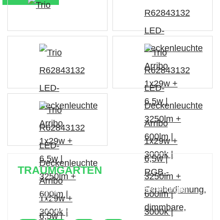
TRAUMGARTEN
Zeitlich begrenzter 20 % Rabatt auf Bestellungen
über 400 €
mit dem Code: VIP20DE