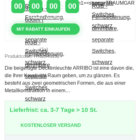
00
00
00
00
TAGE
STUNDEN
MINUTEN
SEKUNDEN
MIT RABATT EINKAUFEN
(1x)
Produktcode: TR62843132
Die beigefügte Deckenleuchte ARRIBO ist eine davon die,
die Ihrer Kreativität Raum geben, um zu glänzen. Es
besteht aus zwei geometrischen Formen, die aus einer
Metallkonstruktion in einem…
Lieferfrist: ca. 3-7 Tage > 10 St.
KOSTENLOSER VERSAND