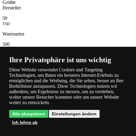
Größte
Hersteller
50
TSD
Warenarten
500
TSD
Ihre Privatsphäre ist uns wichtig
Lampen
auf Lager
Diese Website verwendet Cookies und Targeting
Technologien, um Ihnen ein besseres Internet-Erlebnis zu
ermöglichen und die Werbung, die Sie sehen, besser an Ihre
Bedürfnisse anzupassen. Diese Technologien nutzen wir
außerdem, um Ergebnisse zu messen, um zu verstehen,
woher unsere Besucher kommen oder um unsere Website
weiter zu entwickeln.
Alle akzeptieren
Einstellungen ändern
Beschreibung
und Parameter
Ich lehne ab