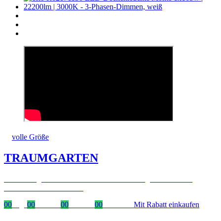
volle Größe
TRAUMGARTEN
Zeitlich begrenzter 20 % Rabatt auf Bestellungen über 400 €
mit dem Code: VIP20DE
00
Tage
00
Stunden
00
Minuten
00
Sekunden
Mit Rabatt einkaufen