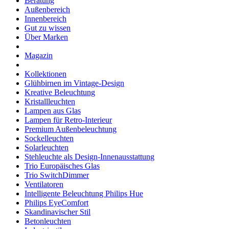
Beratung
Außenbereich
Innenbereich
Gut zu wissen
Über Marken
Magazin
Kollektionen
Glühbirnen im Vintage-Design
Kreative Beleuchtung
Kristallleuchten
Lampen aus Glas
Lampen für Retro-Interieur
Premium Außenbeleuchtung
Sockelleuchten
Solarleuchten
Stehleuchte als Design-Innenausstattung
Trio Europäisches Glas
Trio SwitchDimmer
Ventilatoren
Intelligente Beleuchtung Philips Hue
Philips EyeComfort
Skandinavischer Stil
Betonleuchten