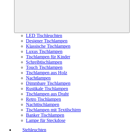
LED Tischleuchten
Designer Tischlampen
Klassische Tischlampen
Luxus Tischlampen
Tischlampen für Kinder
Schreibtischlampen
Touch Tischlampen
Tischlampen aus Holz
Nachtlampen
Dimmbare Tischlampen
Rustikale Tischlampen
Tischlampen aus Draht
Retro Tischlampen
Nachttischlampen
Tischlampen mit Textilschirm
Banker Tischlampen
Lampe für Steckdose
Stehleuchten