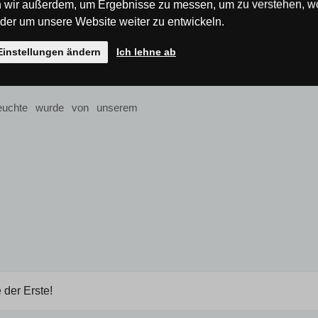
 wir außerdem, um Ergebnisse zu messen, um zu verstehen, w
er um unsere Website weiter zu entwickeln.
ter am Kabel
Einstellungen ändern
Ich lehne ab
 Garantie auf die Beleuchtung
uchte wurde von unserem
 der Erste!