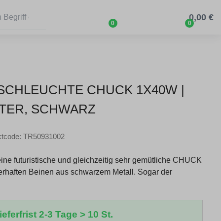
0,00 €
0
0
TISCHLEUCHTE CHUCK 1X40W |
LTER, SCHWARZ
ktcode: TR50931002
eine futuristische und gleichzeitig sehr gemütliche CHUCK
oterhaften Beinen aus schwarzem Metall. Sogar der
eferfrist 2-3 Tage > 10 St.