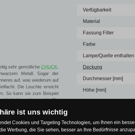
Verfügbarkeit
Material
Fassung Filter
Farbe
Lampe/Quelle enthalten
zeitig sehr gemütliche
CHUCK
.
Deckung
chwarzem Metall. Sogar der
Durchmesser [mm]
Inneres auf, was wiederum auf
elfacht. Die Leuchte erreicht
Höhe [mm]
. So kann sie zum Beispiel
s Licht dienen kann, oder Sie
phäre ist uns wichtig
nnen Sie kaufen in unserem E-
ndet Cookies und Targeting Technologien, um Ihnen ein besser
von einer Vielzahl deutscher
die Werbung, die Sie sehen, besser an Ihre Bedürfnisse anzup
n Design harmonisieren, um das