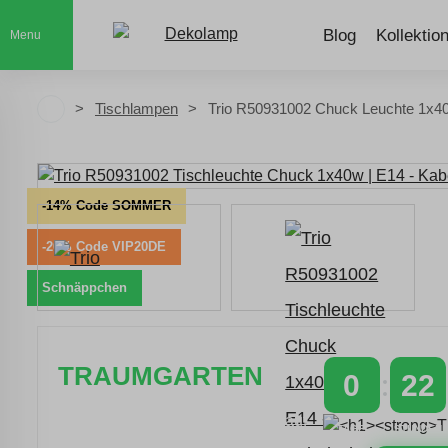
Blog
Kollektio
Menu
Tischlampen
Trio R50931002 Chuck Leuchte 1x4
-14% Code SOMMER
-20% Code VIP20DE
Schnäppchen
TRAUMGARTEN
0
22
Zeitlich begrenzter 20 % Rabatt auf
TAGE
STUNDEN
Bestellungen über 400 €