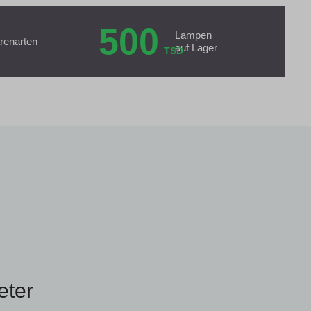
500
Lampen
renarten
auf Lager
TSD
eter