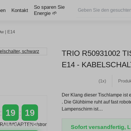
So sparen Sie
nen
Kontakt
Energie 🌱
0w | E14
TRIO R50931002 
E14 - KABELSCHA
(1x)
Produ
Der Klang dieser Tischlampe ist 
. Die Glühbirne ruht auf fast rob
Lampenschirm ist…
19
18
MINUTEN
SEKUNDEN
Sofort versandfertig, Li