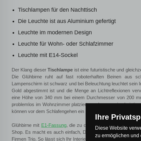
Tischlampen für den Nachttisch
Die Leuchte ist aus Aluminium gefertigt
Leuchte im modernen Design
Leuchte für Wohn- oder Schlafzimmer
Leuchte mit E14-Sockel
Der Klang dieser
Tischlampe
ist eine futuristische und gleich
Die Glühbirne ruht auf fast roboterhaften Beinen aus s
Lampenschirm ist schwarz und bei Beleuchtung leuchtet sein 
Gold abgestimmt ist und die Menge an Lichtreflexionen vervi
eine Höhe von 340 mm bei einem Durchmesser von 200 mm
problemlos im Wohnzimmer platziert werden, wo sie als intime
können vor dem Schlafengehen ein Buch im Bett lesen.
Ihre Privats
Glühbirne mit
E1-Fassung
, die zu dieser Leuchte gehört, kö
Diese Website verwe
Shop. Es macht es auch einfach, Decken- oder Wandleuchten 
zu ermöglichen und 
Firmen Trio. So lässt sich Ihr Interieur zu einem einheitliche