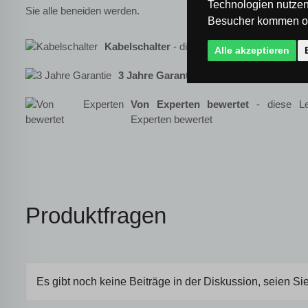
Technologien nutzen
Sie alle beneiden werden.
Besucher kommen od
Kabelschalter
- die Leuchte hat einen Schal
Alle akzeptieren
3 Jahre Garantie
- Sie haben 3 Jahre lang
Von Experten bewertet
- diese Le
Experten bewertet
Produktfragen
Es gibt noch keine Beiträge in der Diskussion, seien Sie