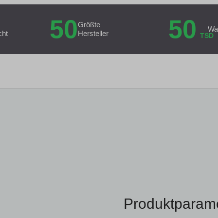
50
50
Größte
Wa
cht
Hersteller
TSD
Produktparam