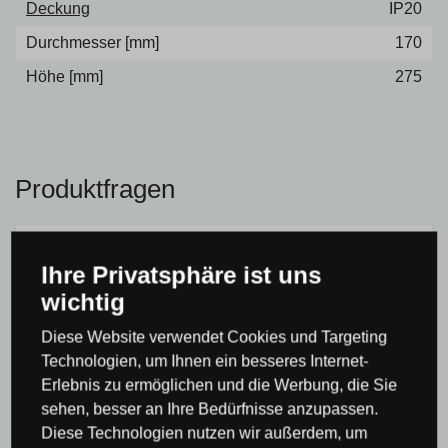
Deckung
IP20
Durchmesser [mm]
170
Höhe [mm]
275
Produktfragen
Es gibt noch keine Beiträge in der Diskussion, seien
Ihre Privatsphäre ist uns
Sie der Erste!
wichtig
Ihr Name (Optional):
Diese Website verwendet Cookies und Targeting
Technologien, um Ihnen ein besseres Internet-
Erlebnis zu ermöglichen und die Werbung, die Sie
sehen, besser an Ihre Bedürfnisse anzupassen.
E-mail:
Diese Technologien nutzen wir außerdem, um