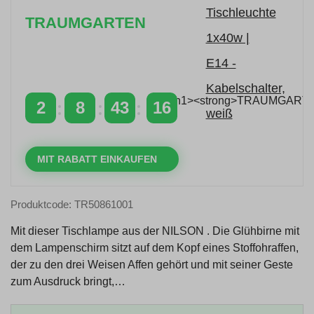
TRAUMGARTEN
Zeitlich begrenzter 20 % Rabatt auf Bestellungen
über 400 €
mit dem Code: VIP20DE
2
8
43
16
TAGE
STUNDEN
MINUTEN
SEKUNDEN
MIT RABATT EINKAUFEN
Produktcode: TR50861001
Mit dieser Tischlampe aus der NILSON . Die Glühbirne mit
dem Lampenschirm sitzt auf dem Kopf eines Stoffohraffen,
der zu den drei Weisen Affen gehört und mit seiner Geste
zum Ausdruck bringt,…