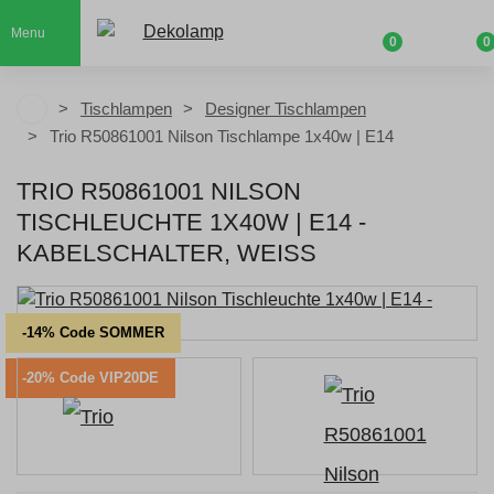
Menu
0
0
Tischlampen
Designer Tischlampen
Trio R50861001 Nilson Tischlampe 1x40w | E14
TRIO R50861001 NILSON
TISCHLEUCHTE 1X40W | E14 -
KABELSCHALTER, WEISS
-14% Code SOMMER
-20% Code VIP20DE