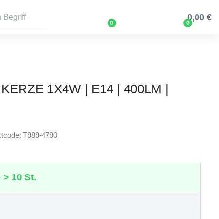
0,00 €
0
0
 KERZE 1X4W | E14 | 400LM |
tcode: T989-4790
 > 10 St.