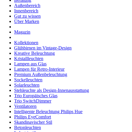
Beratung
Außenbereich
Innenbereich
Gut zu wissen
Über Marken
Magazin
Kollektionen
Glühbirnen im Vintage-Design
Kreative Beleuchtung
Kristallleuchten
Lampen aus Glas
Lampen für Retro-Interieur
Premium Außenbeleuchtung
Sockelleuchten
Solarleuchten
Stehleuchte als Design-Innenausstattung
Trio Europäisches Glas
Trio SwitchDimmer
Ventilatoren
Intelligente Beleuchtung Philips Hue
Philips EyeComfort
Skandinavischer Stil
Betonleuchten