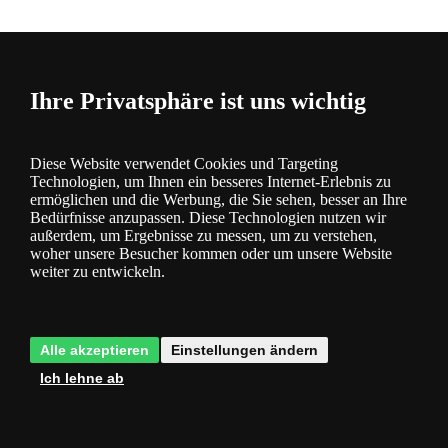
Ihre Privatsphäre ist uns wichtig
Bewertung
5
Diese Website verwendet Cookies und Targeting
Technologien, um Ihnen ein besseres Internet-Erlebnis zu
ermöglichen und die Werbung, die Sie sehen, besser an Ihre
Bedürfnisse anzupassen. Diese Technologien nutzen wir
außerdem, um Ergebnisse zu messen, um zu verstehen,
woher unsere Besucher kommen oder um unsere Website
Kategorie
weiter zu entwickeln.
Produktbeschreibung
Alle akzeptieren
Einstellungen ändern
Ich lehne ab
Energiesparende Technologie LED
- spart Strom und Ihr Geld
3 Jahre Garantie
- Sie haben 3 Jahre lang Garantie auf die