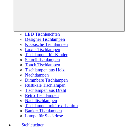
LED Tischleuchten
Designer Tischlampen
Klassische Tischlampen
Luxus Tischlampen
Tischlampen für Kinder
Schreibtischlampen
Touch Tischlampen
Tischlampen aus Holz
Nachtlampen
Dimmbare Tischlampen
Rustikale Tischlampen
Tischlampen aus Draht
Retro Tischlampen
Nachttischlampen
Tischlampen mit Textilschirm
Banker Tischlampen
Lampe für Steckdose
Stehleuchten