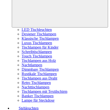
LED Tischleuchten
Designer Tischlampen
Klassische Tischlampen
Luxus Tischlampen
Tischlampen für Kinder
Schreibtischlampen
Touch Tischlampen
Tischlampen aus Holz
Nachtlampen
Dimmbare Tischlampen
Rustikale Tischlampen
Tischlampen aus Draht
Retro Tischlampen
Nachttischlampen
Tischlampen mit Textilschirm
Banker Tischlampen
Lampe für Steckdose
Stehleuchten