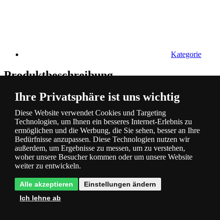
Kategorie
Produktbeschreibung
Ihre Privatsphäre ist uns wichtig
Energiesparende Technologie LED
- spart Strom und Ihr Geld
Diese Website verwendet Cookies und Targeting
Technologien, um Ihnen ein besseres Internet-Erlebnis zu
ermöglichen und die Werbung, die Sie sehen, besser an Ihre
Bedürfnisse anzupassen. Diese Technologien nutzen wir
3 Jahre Garantie
- Sie haben 3 Jahre lang Garantie auf die
außerdem, um Ergebnisse zu messen, um zu verstehen,
Beleuchtung
woher unsere Besucher kommen oder um unsere Website
weiter zu entwickeln.
Alle akzeptieren
Einstellungen ändern
Von Experten bewertet
- diese Leuchte wurde von unserem
Experten bewertet
Ich lehne ab
Produktparameter