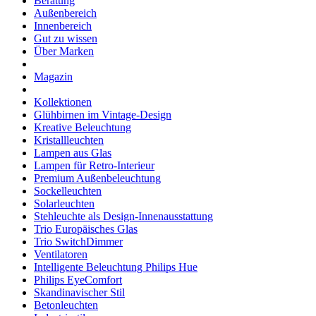
Beratung
Außenbereich
Innenbereich
Gut zu wissen
Über Marken
Magazin
Kollektionen
Glühbirnen im Vintage-Design
Kreative Beleuchtung
Kristallleuchten
Lampen aus Glas
Lampen für Retro-Interieur
Premium Außenbeleuchtung
Sockelleuchten
Solarleuchten
Stehleuchte als Design-Innenausstattung
Trio Europäisches Glas
Trio SwitchDimmer
Ventilatoren
Intelligente Beleuchtung Philips Hue
Philips EyeComfort
Skandinavischer Stil
Betonleuchten