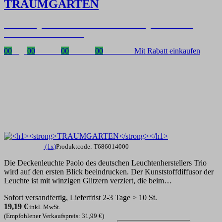
TRAUMGARTEN
Zeitlich begrenzter 20 % Rabatt auf Bestellungen über 400 €
mit dem Code: VIP20DE
00
Tage
00
Stunden
00
Minuten
00
Sekunden
Mit Rabatt einkaufen
(1x)
Produktcode: T686014000
Die Deckenleuchte Paolo des deutschen Leuchtenherstellers Trio
wird auf den ersten Blick beeindrucken. Der Kunststoffdiffusor der
Leuchte ist mit winzigen Glitzern verziert, die beim…
Sofort versandfertig, Lieferfrist 2-3 Tage > 10 St.
19,19
€
inkl. MwSt.
(Empfohlener Verkaufspreis: 31,99 €)