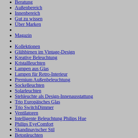
Beratung
Außenbereich
Innenbereich
Gut zu wissen
Über Marken
Magazin
Kollektionen
Glühbirnen im Vintage-Design
Kreative Beleuchtung
Kristallleuchten
Lampen aus Glas
Lampen für Retro-Interieur
Premium Außenbeleuchtung
Sockelleuchten
Solarleuchten
Stehleuchte als Design-Innenausstattung
Trio Europäisches Glas
Trio SwitchDimmer
Ventilatoren
Intelligente Beleuchtung Philips Hue
Philips EyeComfort
Skandinavischer Stil
Betonleuchten