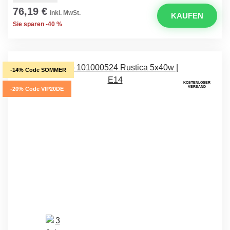
76,19 €
inkl. MwSt.
KAUFEN
Sie sparen -40 %
-14% Code SOMMER
KOSTENLOSER
VERSAND
-20% Code VIP20DE