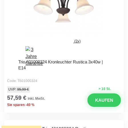
(2x)
Trio 601000324 Kronleuchter Rustica 3x40w |
E14
Code: T601000324
> 10 St.
UVP:
95,99 €
57,59 €
inkl. MwSt.
KAUFEN
Sie sparen -40 %