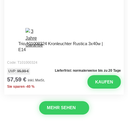
Trio 101000324 Kronleuchter Rustica 3x40w |
E14
Code: T101000324
Lieferfrist: normalerweise bis zu 20 Tage
UVP:
95,99 €
57,59 €
inkl. MwSt.
KAUFEN
Sie sparen -40 %
MEHR SEHEN