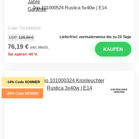
Trio 101000524 Rustica 5x40w | E14
Code: T101000524
Lieferfrist: normalerweise bis zu 20 Tage
UVP:
126,99 €
76,19 €
inkl. MwSt.
KAUFEN
Sie sparen -40 %
-14% Code SOMMER
KOSTENLOSER
VERSAND
-20% Code VIP20DE