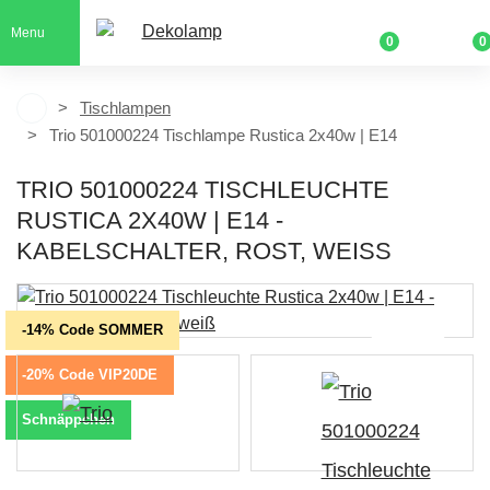
Menu
0
0
Tischlampen
Trio 501000224 Tischlampe Rustica 2x40w | E14
TRIO 501000224 TISCHLEUCHTE
RUSTICA 2X40W | E14 -
KABELSCHALTER, ROST, WEISS
-14% Code SOMMER
-20% Code VIP20DE
Schnäppchen