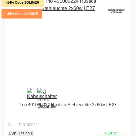
-14% Code SOMMER
KOSTENLOSER
VERSAND
-20% Code VIP20DE
Trio 401000224 Rustica Stehleuchte 2x60w | E27
Code: T401000224
> 10 St.
UVP:
126,99 €