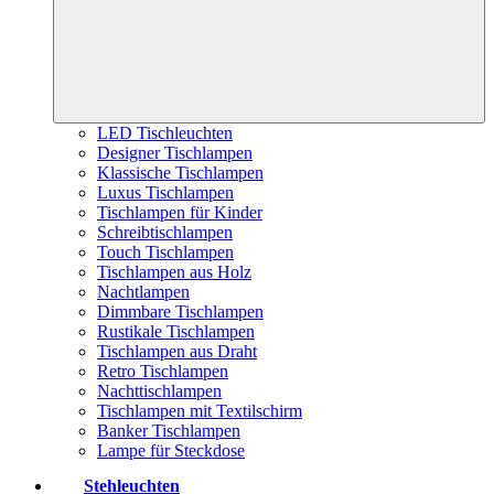
LED Tischleuchten
Designer Tischlampen
Klassische Tischlampen
Luxus Tischlampen
Tischlampen für Kinder
Schreibtischlampen
Touch Tischlampen
Tischlampen aus Holz
Nachtlampen
Dimmbare Tischlampen
Rustikale Tischlampen
Tischlampen aus Draht
Retro Tischlampen
Nachttischlampen
Tischlampen mit Textilschirm
Banker Tischlampen
Lampe für Steckdose
Stehleuchten