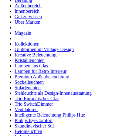
Beratung
Außenbereich
Innenbereich
Gut zu wissen
Über Marken
Magazin
Kollektionen
Glühbirnen im Vintage-Design
Kreative Beleuchtung
Kristallleuchten
Lampen aus Glas
Lampen für Retro-Interieur
Premium Außenbeleuchtung
Sockelleuchten
Solarleuchten
Stehleuchte als Design-Innenausstattung
Trio Europäisches Glas
Trio SwitchDimmer
Ventilatoren
Intelligente Beleuchtung Philips Hue
Philips EyeComfort
Skandinavischer Stil
Betonleuchten