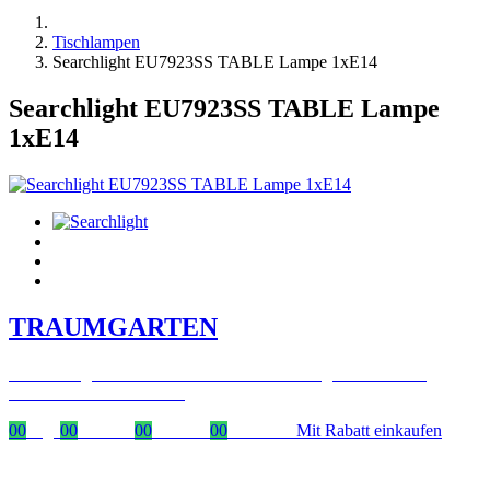
Tischlampen
Searchlight EU7923SS TABLE Lampe 1xE14
Searchlight EU7923SS TABLE Lampe
1xE14
TRAUMGARTEN
Zeitlich begrenzter 20 % Rabatt auf Bestellungen über 400 €
mit dem Code: VIP20DE
00
Tage
00
Stunden
00
Minuten
00
Sekunden
Mit Rabatt einkaufen