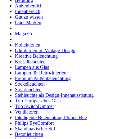
Beratung
Außenbereich
Innenbereich
Gut zu wissen
Über Marken
Magazin
Kollektionen
Glühbirnen im Vintage-Design
Kreative Beleuchtung
Kristallleuchten
Lampen aus Glas
Lampen für Retro-Interieur
Premium Außenbeleuchtung
Sockelleuchten
Solarleuchten
Stehleuchte als Design-Innenausstattung
Trio Europäisches Glas
Trio SwitchDimmer
Ventilatoren
Intelligente Beleuchtung Philips Hue
Philips EyeComfort
Skandinavischer Stil
Betonleuchten