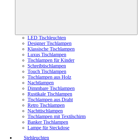
LED Tischleuchten
Designer Tischlampen
Klassische Tischlampen
Luxus Tischlampen
Tischlampen für Kinder
Schreibtischlampen
Touch Tischlampen
Tischlampen aus Holz
Nachtlampen
Dimmbare Tischlampen
Rustikale Tischlampen
Tischlampen aus Draht
Retro Tischlampen
Nachttischlampen
Tischlampen mit Textilschirm
Banker Tischlampen
Lampe für Steckdose
Stehleuchten